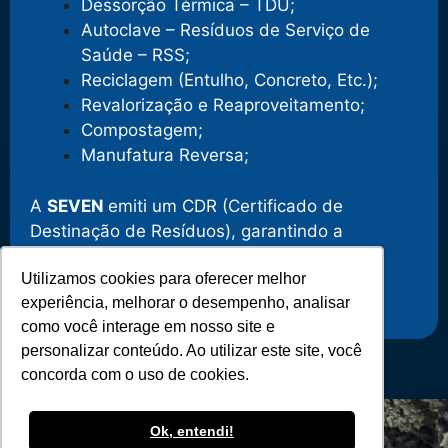
Dessorção Térmica – TDU;
Autoclave – Resíduos de Serviço de
Saúde – RSS;
Reciclagem (Entulho, Concreto, Etc.);
Revalorização e Reaproveitamento;
Compostagem;
Manufatura Reversa;
A
SEVEN
emiti um CDR (Certificado de
Destinação de Resíduos), garantindo a
segurança e a qualidade dos serviços
Utilizamos cookies para oferecer melhor
Utilizamos cookies para oferecer melhor
prestados.
experiência, melhorar o desempenho, analisar
experiência, melhorar o desempenho, analisar
como você interage em nosso site e
como você interage em nosso site e
personalizar conteúdo. Ao utilizar este site, você
personalizar conteúdo. Ao utilizar este site, você
concorda com o uso de cookies.
concorda com o uso de cookies.
Ok, entendi!
Ok, entendi!