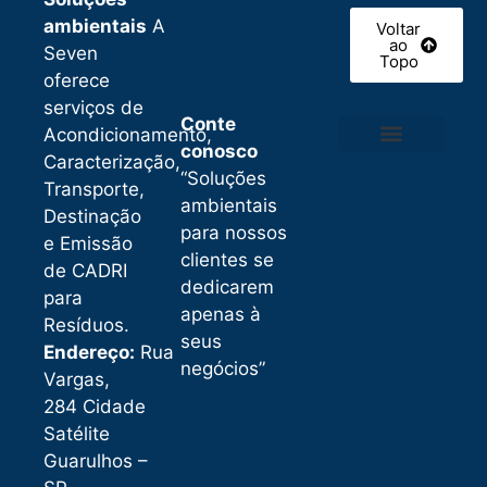
ambientais
A
Voltar
ao
Seven
Topo
oferece
serviços de
Conte
Acondicionamento,
conosco
Caracterização,
Caculadora CADRI
“Soluções
Transporte,
ambientais
Destinação
para nossos
e Emissão
clientes se
de CADRI
dedicarem
para
apenas à
Resíduos.
seus
Endereço:
Rua
negócios”
Vargas,
284 Cidade
Satélite
Guarulhos –