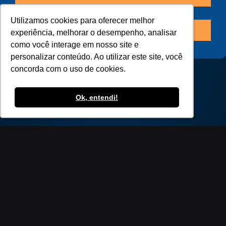
Utilizamos cookies para oferecer melhor
Utilizamos cookies para oferecer melhor
Reciclagem
experiência, melhorar o desempenho, analisar
experiência, melhorar o desempenho, analisar
como você interage em nosso site e
como você interage em nosso site e
personalizar conteúdo. Ao utilizar este site, você
personalizar conteúdo. Ao utilizar este site, você
concorda com o uso de cookies.
concorda com o uso de cookies.
ANTERIOR
PRÓXIMO
Banner
Licenciamento e emissão de CADRI
Ok, entendi!
Ok, entendi!
Links
Voltar
ao