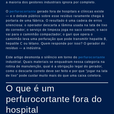
a maioria dos gestores industriais ignora por completo.
O
perfurocortante
gerado fora de hospitais e clínicas existe
— e o debate público sobre esse resíduo raramente chega à
portaria de uma fábrica. O resultado é uma cadeia de erros
silenciosa: o operador descarta a lâmina usada na lata de lixo
do corredor; o serviço de limpeza joga no saco comum; o saco
vai para o caminhão compactador; o gari que opera o
caminhão leva uma perfuração que pode transmitir hepatite B,
hepatite C ou tétano. Quem responde por isso? O gerador do
resíduo — a indústria.
Este artigo desmonta o silêncio em torno do
perfurocortante
industrial. Quais materiais se enquadram nessa categoria na
rotina de manutenção, qual é a obrigação legal do gerador,
como o descarte correto deve ser feito e por que “jogar na lata
de lixo” pode custar muito mais do que uma caixa coletora.
O que é um
perfurocortante fora do
hospital