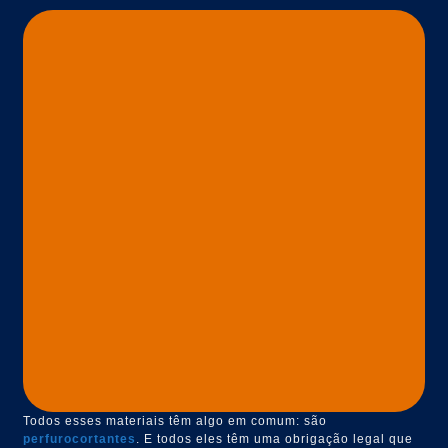
Todos esses materiais têm algo em comum: são
perfurocortantes
. E todos eles têm uma obrigação legal que