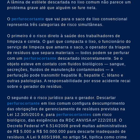
A lâmina de estilete descartada no lixo comum não parece um
problema grave até que alguém se fure nela.
O
perfurocortante
que vai para o saco de lixo convencional
representa três categorias de risco simultâneas.
O primeiro é o risco direto à saúde dos trabalhadores de
limpeza e coleta. O gari que compacta o lixo, o funcionário do
serviço de limpeza que amarra o saco, o operador da triagem
de resíduos que separa materiais — todos podem se perfurar
com um
perfurocortante
descartado incorretamente. Se o
objeto esteve em contato com fluidos biológicos — sangue,
secreções, fluidos de manutenção contaminados — a
perfuração pode transmitir hepatite B, hepatite C, tétano e
outras patologias. A responsabilidade por esse acidente recai
sobre o gerador do resíduo.
O segundo é o risco jurídico para o gerador. Descartar
perfurocortante
em lixo comum configura descumprimento
das obrigações de gerenciamento de resíduos previstas na
Lei 12.305/2010 e, para
perfurocortantes
com risco
biológico, das exigências da RDC ANVISA nº 222/2018. O
Decreto Federal nº 6.514/2008 prevê multas administrativas
de R$ 5.000 a R$ 50.000.000 para descarte inadequado de
resíduos. A Lei 9.605/1998, no artigo 54, tipifica como crime