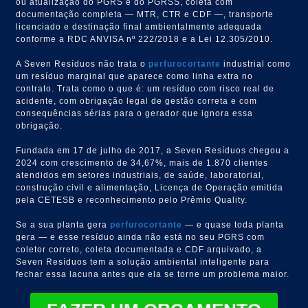
ou atualização do PGRS e do PGRSS, coleta com
documentação completa — MTR, CTR e CDF —, transporte
licenciado e destinação final ambientalmente adequada
conforme a RDC ANVISA nº 222/2018 e a Lei 12.305/2010.
A Seven Resíduos não trata o
perfurocortante
industrial como
um resíduo marginal que aparece como linha extra no
contrato. Trata como o que é: um resíduo com risco real de
acidente, com obrigação legal de gestão correta e com
consequências sérias para o gerador que ignora essa
obrigação.
Fundada em 17 de julho de 2017, a Seven Resíduos chegou a
2024 com crescimento de 34,67%, mais de 1.870 clientes
atendidos em setores industriais, de saúde, laboratorial,
construção civil e alimentação, Licença de Operação emitida
pela CETESB e reconhecimento pelo Prêmio Quality.
Se a sua planta gera
perfurocortante
— e quase toda planta
gera — e esse resíduo ainda não está no seu PGRS com
coletor correto, coleta documentada e CDF arquivado, a
Seven Resíduos tem a solução ambiental inteligente para
fechar essa lacuna antes que ela se torne um problema maior.