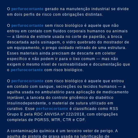
O
perfurocortante
gerado na manutenção industrial se divide
em dois perfis de risco com obrigações distintas.
O
perfurocortante
sem risco biológico é aquele que não
entrou em contato com fluidos corporais humanos ou animais
— a lâmina de estilete usada no corte de papelão, a broca
descartada após usinagem, o vidro quebrado do mostrador de
um equipamento, o prego oxidado retirado de uma estrutura.
Esses materiais ainda precisam de descarte em coletor
específico e não podem ir para o lixo comum — mas não
exigem o mesmo nível de rastreabilidade e documentação que
o
perfurocortante
com risco biológico.
O
perfurocortante
com risco biológico é aquele que entrou
em contato com sangue, secreções ou tecidos humanos — a
agulha usada no ambulatório para aplicação de medicamento
injetável, a lanceta do controle glicêmico do diabético
insulinodependente, o material de sutura utilizado em
curativo. Esse
perfurocortante
é classificado como RSS
Grupo E pela RDC ANVISA nº 222/2018, com obrigações
completas de PGRSS, MTR, CTR e CDF.
A contaminação química é um terceiro vetor de perigo. A
agulha de pistola de graxa usada na lubrificação de