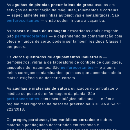
As
agulhas de pistolas pneumáticas de graxa
usadas em
serviços de lubrificação de máquinas, rolamentos e correias
— especialmente em linhas automotivas e metalúrgicas. São
perfurocortantes
— e não podem ir para a caçamba.
As
brocas e limas de usinagem
descartadas após desgaste.
São
perfurocortantes
— e dependendo da contaminação com
óleos e fluidos de corte, podem ser também resíduos Classe I
perigosos.
Os
vidros quebrados de equipamentos industriais
—
termômetros, vidraria de laboratório de controle de qualidade,
ampoules de reagentes. São
perfurocortantes
— e alguns
deles carregam contaminantes químicos que aumentam ainda
mais a exigência de descarte correto.
As
agulhas e materiais de sutura
utilizados no ambulatório
médico ou posto de enfermagem da planta. São
perfurocortantes
com risco biológico adicional — e têm o
regime mais rigoroso de descarte previsto na RDC ANVISA nº
222/2018.
Os
pregos, parafusos, fios metálicos cortados
e outros
materiais pontiagudos descartados em reformas e