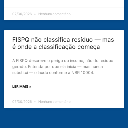
07/30/2026
Nenhum comentário
FISPQ não classifica resíduo — mas
é onde a classificação começa
A FISPQ descreve o perigo do insumo, não do resíduo
gerado. Entenda por que ela inicia — mas nunca
substitui — o laudo conforme a NBR 10004.
LER MAIS »
07/30/2026
Nenhum comentário