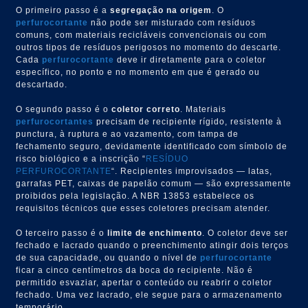
O primeiro passo é a
segregação na origem
. O
perfurocortante
não pode ser misturado com resíduos
comuns, com materiais recicláveis convencionais ou com
outros tipos de resíduos perigosos no momento do descarte.
Cada
perfurocortante
deve ir diretamente para o coletor
específico, no ponto e no momento em que é gerado ou
descartado.
O segundo passo é o
coletor correto
. Materiais
perfurocortantes
precisam de recipiente rígido, resistente à
punctura, à ruptura e ao vazamento, com tampa de
fechamento seguro, devidamente identificado com símbolo de
risco biológico e a inscrição “
RESÍDUO
PERFUROCORTANTE
“. Recipientes improvisados — latas,
garrafas PET, caixas de papelão comum — são expressamente
proibidos pela legislação. A NBR 13853 estabelece os
requisitos técnicos que esses coletores precisam atender.
O terceiro passo é o
limite de enchimento
. O coletor deve ser
fechado e lacrado quando o preenchimento atingir dois terços
de sua capacidade, ou quando o nível de
perfurocortante
ficar a cinco centímetros da boca do recipiente. Não é
permitido esvaziar, apertar o conteúdo ou reabrir o coletor
fechado. Uma vez lacrado, ele segue para o armazenamento
temporário.