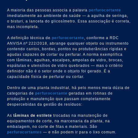
A maioria das pessoas associa a palavra
perfurocortante
imediatamente ao ambiente de saúde — a agulha de seringa,
o bisturi, a lanceta do glicosímetro. Essa associação é correta,
mas incompleta.
A definição técnica de
perfurocortante
, conforme a RDC
ANVISA nº 222/2018, abrange qualquer objeto ou instrumento
contendo cantos, bordas, pontos ou protuberâncias rígidas e
agudas capazes de cortar ou perfurar. A norma exemplifica
com lâminas, agulhas, escalpes, ampolas de vidro, brocas,
espátulas e utensílios de vidro quebrados — mas o critério
definidor não é o setor onde o objeto foi gerado. É a
capacidade física de perfurar ou cortar.
Dentro de uma planta industrial, há pelo menos meia dúzia de
categorias de
perfurocortante
geradas em rotinas de
produção e manutenção que passam completamente
despercebidas da gestão de resíduos:
As
lâminas de estilete
trocadas na manutenção de
equipamentos de corte, na marcenaria da planta, na
embalagem, no corte de fitas e materiais. São
perfurocortantes
— e não podem ir para o lixo comum.