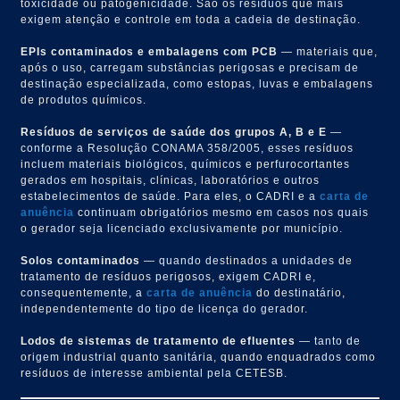
toxicidade ou patogenicidade. São os resíduos que mais
exigem atenção e controle em toda a cadeia de destinação.
EPIs contaminados e embalagens com PCB
— materiais que,
após o uso, carregam substâncias perigosas e precisam de
destinação especializada, como estopas, luvas e embalagens
de produtos químicos.
Resíduos de serviços de saúde dos grupos A, B e E
—
conforme a Resolução CONAMA 358/2005, esses resíduos
incluem materiais biológicos, químicos e perfurocortantes
gerados em hospitais, clínicas, laboratórios e outros
estabelecimentos de saúde. Para eles, o CADRI e a
carta de
anuência
continuam obrigatórios mesmo em casos nos quais
o gerador seja licenciado exclusivamente por município.
Solos contaminados
— quando destinados a unidades de
tratamento de resíduos perigosos, exigem CADRI e,
consequentemente, a
carta de anuência
do destinatário,
independentemente do tipo de licença do gerador.
Lodos de sistemas de tratamento de efluentes
— tanto de
origem industrial quanto sanitária, quando enquadrados como
resíduos de interesse ambiental pela CETESB.