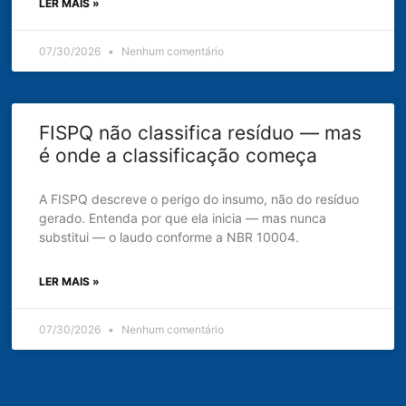
LER MAIS »
07/30/2026
Nenhum comentário
FISPQ não classifica resíduo — mas
é onde a classificação começa
A FISPQ descreve o perigo do insumo, não do resíduo
gerado. Entenda por que ela inicia — mas nunca
substitui — o laudo conforme a NBR 10004.
LER MAIS »
07/30/2026
Nenhum comentário