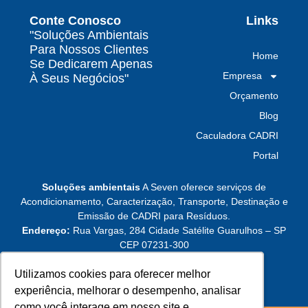
garante conformidade legal no Brasil
Conte Conosco
Links
Por que contratar uma empresa de gestão de
"Soluções Ambientais
resíduos classe I é fundamental para sua
Para Nossos Clientes
Home
indústria
Se Dedicarem Apenas
Empresa
À Seus Negócios"
Por que escolher uma empresa de
Orçamento
gerenciamento de resíduos especializada é
decisivo para sua organização
Blog
Caculadora CADRI
TODAS AS
Portal
POSTAGENS
Soluções ambientais
A Seven oferece serviços de
Acondicionamento, Caracterização, Transporte, Destinação e
Emissão de CADRI para Resíduos.
Baixa do MTR: por que o manifesto em aberto
Endereço:
Rua Vargas, 284 Cidade Satélite Guarulhos – SP
derruba a prova de destinação do gerador
CEP 07231-300
Leia mais »
Utilizamos cookies para oferecer melhor
Utilizamos cookies para oferecer melhor
experiência, melhorar o desempenho, analisar
experiência, melhorar o desempenho, analisar
CTF do IBAMA emitido não libera destinação:
como você interage em nosso site e
como você interage em nosso site e