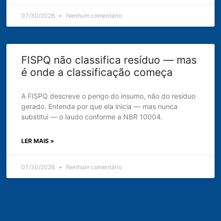
07/30/2026
Nenhum comentário
FISPQ não classifica resíduo — mas
é onde a classificação começa
A FISPQ descreve o perigo do insumo, não do resíduo
gerado. Entenda por que ela inicia — mas nunca
substitui — o laudo conforme a NBR 10004.
LER MAIS »
07/30/2026
Nenhum comentário