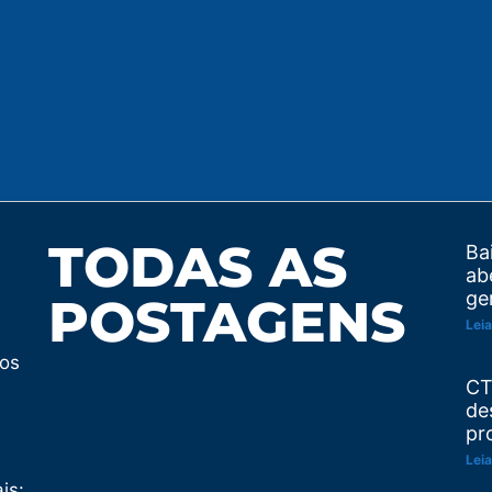
TODAS AS
Ba
ab
ge
POSTAGENS
Leia
tos
CT
de
pr
Leia
is: