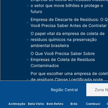
o setor que move bilhões e protege o
futuro
Empresa de Descarte de Resíduos: O 
Você Precisa Saber Antes de Contratar
O papel vital da empresa de coleta de
resíduos químicos na preservação
ambiental brasileira
O Que Você Precisa Saber Sobre
Empresas de Coleta de Resíduos
Contaminados
Por que escolher uma empresa de cole
de resíduos Classe I certificada pode
salvar sua empresa de multas milionári
Região Central
Zona N
Como uma empresa de descarte de
resíduos Classe I protege sua organiza
Aclimação
Bela Vista
Bom Retiro
Brás
Cambuci
de crimes ambientais