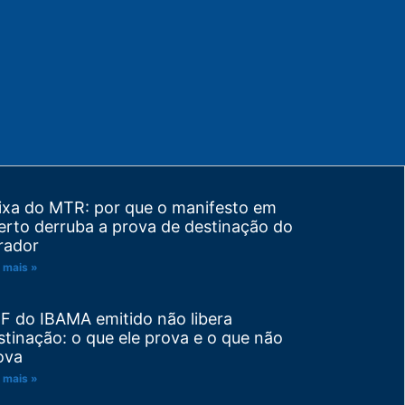
ixa do MTR: por que o manifesto em
erto derruba a prova de destinação do
rador
 mais »
F do IBAMA emitido não libera
stinação: o que ele prova e o que não
ova
 mais »