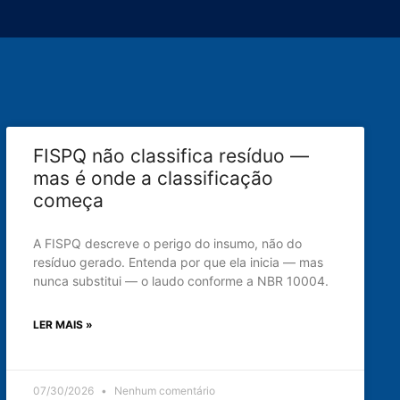
FISPQ não classifica resíduo —
mas é onde a classificação
começa
A FISPQ descreve o perigo do insumo, não do
resíduo gerado. Entenda por que ela inicia — mas
nunca substitui — o laudo conforme a NBR 10004.
LER MAIS »
07/30/2026
Nenhum comentário