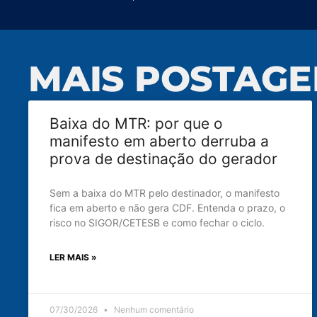
MAIS POSTAGE
Baixa do MTR: por que o
manifesto em aberto derruba a
prova de destinação do gerador
Sem a baixa do MTR pelo destinador, o manifesto
fica em aberto e não gera CDF. Entenda o prazo, o
risco no SIGOR/CETESB e como fechar o ciclo.
LER MAIS »
07/30/2026
Nenhum comentário