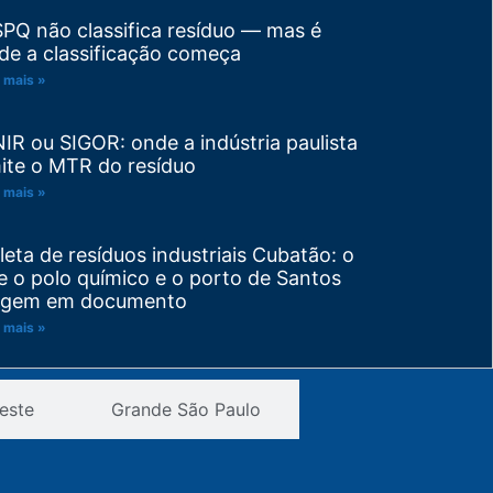
SPQ não classifica resíduo — mas é
de a classificação começa
 mais »
NIR ou SIGOR: onde a indústria paulista
ite o MTR do resíduo
 mais »
leta de resíduos industriais Cubatão: o
e o polo químico e o porto de Santos
igem em documento
 mais »
visão de PGRS: trocou de matéria-
este
Grande São Paulo
ima ou de processo? Seu plano venceu
tes do prazo
 mais »