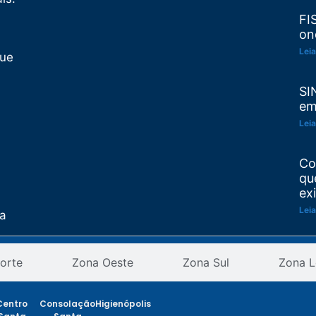
FI
on
Leia
Que
SI
em
Leia
Co
qu
ex
Leia
ta
Re
as
orte
Zona Oeste
Zona Sul
Zona L
pr
an
ção
Leia
Centro
Consolação
Higienópolis