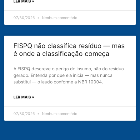
LER MAIS »
07/30/2026
Nenhum comentário
FISPQ não classifica resíduo — mas
é onde a classificação começa
A FISPQ descreve o perigo do insumo, não do resíduo
gerado. Entenda por que ela inicia — mas nunca
substitui — o laudo conforme a NBR 10004.
LER MAIS »
07/30/2026
Nenhum comentário