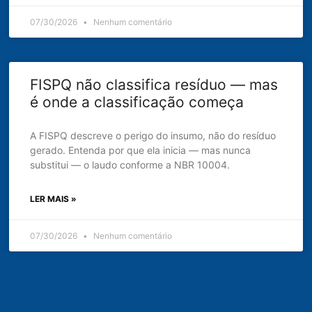
07/30/2026
Nenhum comentário
FISPQ não classifica resíduo — mas
é onde a classificação começa
A FISPQ descreve o perigo do insumo, não do resíduo
gerado. Entenda por que ela inicia — mas nunca
substitui — o laudo conforme a NBR 10004.
LER MAIS »
07/30/2026
Nenhum comentário