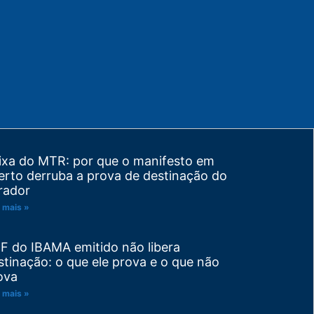
ixa do MTR: por que o manifesto em
erto derruba a prova de destinação do
rador
 mais »
F do IBAMA emitido não libera
stinação: o que ele prova e o que não
ova
 mais »