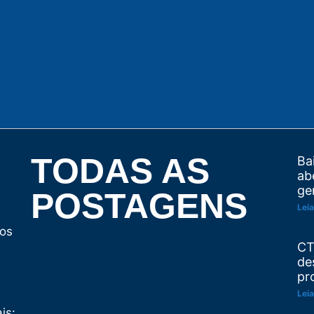
TODAS AS
Ba
ab
ge
POSTAGENS
Leia
tos
CT
de
pr
Leia
is: