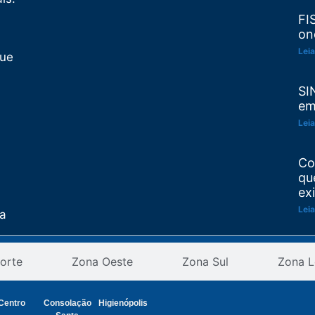
FI
on
Leia
Que
SI
em
Leia
Co
qu
ex
Leia
ta
Re
as
orte
Zona Oeste
Zona Sul
Zona L
pr
an
ção
Leia
Centro
Consolação
Higienópolis