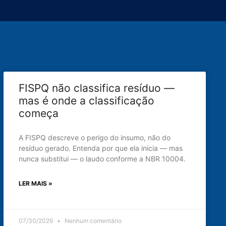
FISPQ não classifica resíduo —
mas é onde a classificação
começa
A FISPQ descreve o perigo do insumo, não do
resíduo gerado. Entenda por que ela inicia — mas
nunca substitui — o laudo conforme a NBR 10004.
LER MAIS »
07/30/2026
Nenhum comentário