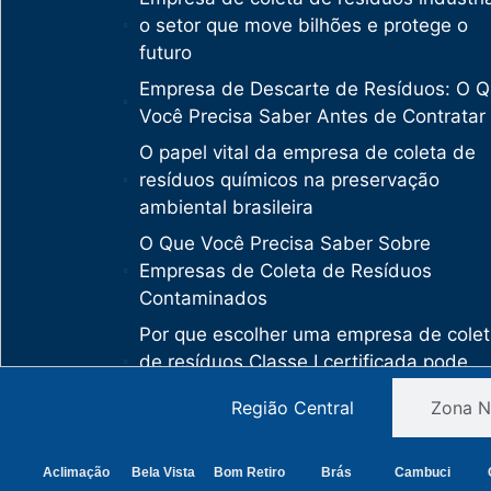
o setor que move bilhões e protege o
futuro
Empresa de Descarte de Resíduos: O 
Você Precisa Saber Antes de Contratar
O papel vital da empresa de coleta de
resíduos químicos na preservação
ambiental brasileira
O Que Você Precisa Saber Sobre
Empresas de Coleta de Resíduos
Contaminados
Por que escolher uma empresa de cole
de resíduos Classe I certificada pode
salvar sua empresa de multas milionári
Região Central
Zona N
Como uma empresa de descarte de
resíduos Classe I protege sua organiza
Aclimação
Bela Vista
Bom Retiro
Brás
Cambuci
de crimes ambientais