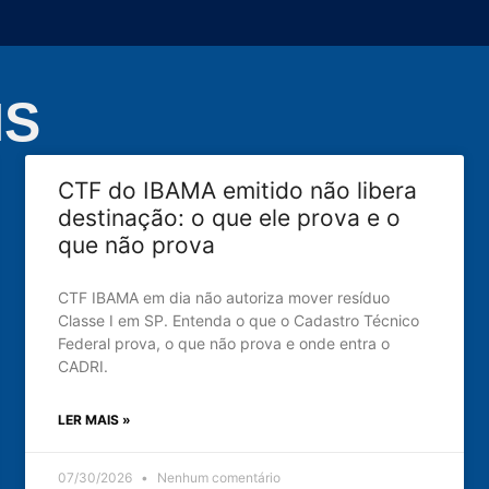
NS
CTF do IBAMA emitido não libera
destinação: o que ele prova e o
que não prova
CTF IBAMA em dia não autoriza mover resíduo
Classe I em SP. Entenda o que o Cadastro Técnico
Federal prova, o que não prova e onde entra o
CADRI.
LER MAIS »
07/30/2026
Nenhum comentário