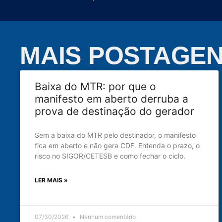
MAIS POSTAGE
Baixa do MTR: por que o
manifesto em aberto derruba a
prova de destinação do gerador
Sem a baixa do MTR pelo destinador, o manifesto
fica em aberto e não gera CDF. Entenda o prazo, o
risco no SIGOR/CETESB e como fechar o ciclo.
LER MAIS »
07/30/2026
Nenhum comentário