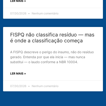
LER MAIS »
07/30/2026
Nenhum comentário
FISPQ não classifica resíduo — mas
é onde a classificação começa
A FISPQ descreve o perigo do insumo, não do resíduo
gerado. Entenda por que ela inicia — mas nunca
substitui — o laudo conforme a NBR 10004.
LER MAIS »
07/30/2026
Nenhum comentário