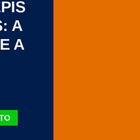
PIS
: A
E A
TO