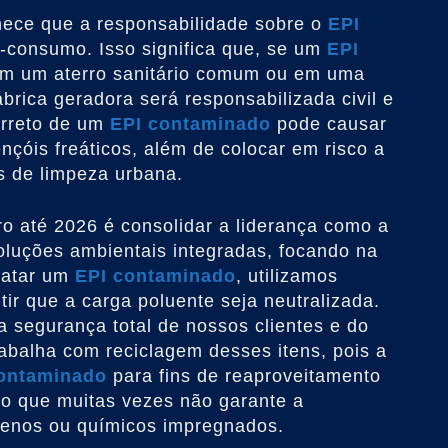
hece que a responsabilidade sobre o
EPI
s-consumo. Isso significa que, se um
EPI
em um aterro sanitário comum ou em uma
ábrica geradora será responsabilizada civil e
orreto de um
EPI contaminado
pode causar
nçóis freáticos, além de colocar em risco a
s de limpeza urbana.
ro até 2026 é consolidar a liderança como a
luções ambientais integradas, focando na
tratar um
EPI contaminado
, utilizamos
tir que a carga poluente seja neutralizada.
a segurança total de nossos clientes e do
abalha com reciclagem desses itens, pois a
ontaminado
para fins de reaproveitamento
o que muitas vezes não garante a
genos ou químicos impregnados.