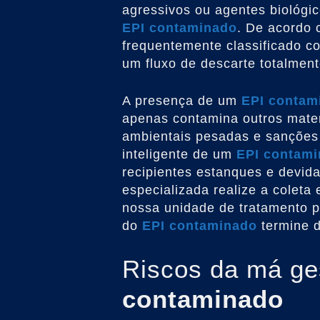
agressivos ou agentes biológi
EPI contaminado
. De acordo 
frequentemente classificado c
um fluxo de descarte totalmen
A presença de um
EPI contam
apenas contamina outros mater
ambientais pesadas e sanções 
inteligente de um
EPI contam
recipientes estanques e devid
especializada realize a coleta 
nossa unidade de tratamento pr
do
EPI contaminado
termine d
Riscos da má g
contaminado