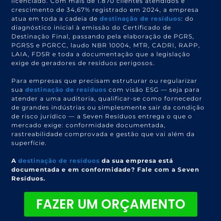
licenciado. Com mais de 1.870 clientes atendidos e
crescimento de 34,67% registrado em 2024, a empresa
atua em toda a cadeia de
destinação de resíduos
: do
diagnóstico inicial à emissão do Certificado de
Destinação Final, passando pela elaboração de PGRS,
PGRSS e PGRCC, laudo NBR 10004, MTR, CADRI, RAPP,
LAIA, FDSR e toda a documentação que a legislação
exige de geradores de resíduos perigosos.
Para empresas que precisam estruturar ou regularizar
sua
destinação de resíduos
com visão ESG — seja para
atender a uma auditoria, qualificar-se como fornecedor
de grandes indústrias ou simplesmente sair da condição
de risco jurídico — a Seven Resíduos entrega o que o
mercado exige: conformidade documentada,
rastreabilidade comprovada e gestão que vai além da
superfície.
A
destinação de resíduos
da sua empresa está
documentada e em conformidade? Fale com a Seven
Resíduos.
FAZER UM ORÇAMENTO