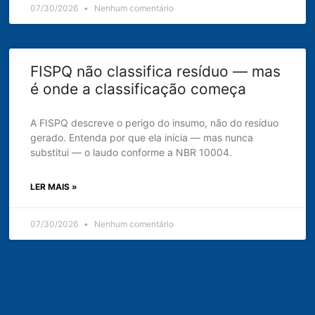
07/30/2026
Nenhum comentário
FISPQ não classifica resíduo — mas
é onde a classificação começa
A FISPQ descreve o perigo do insumo, não do resíduo
gerado. Entenda por que ela inicia — mas nunca
substitui — o laudo conforme a NBR 10004.
LER MAIS »
07/30/2026
Nenhum comentário