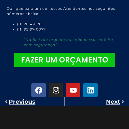
Ou ligue para um de nossos Atendentes nos seguintes
números abaixo:
(11) 2614-8761
(11) 95197-0077
“Nada é tão urgente que não possa ser feito
com segurança”
FAZER UM ORÇAMENTO
Previous
Next