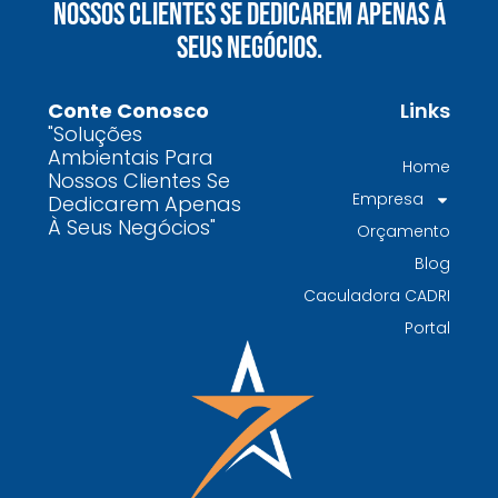
Nossos Clientes Se Dedicarem Apenas À
químicos precisa fazer para garantir segurança
Seus Negócios.
e conformidade legal no Brasil
Como uma empresa de gestão de resíduos
Conte Conosco
Links
contaminados protege o meio ambiente e
"Soluções
garante conformidade legal no Brasil
Ambientais Para
Home
Nossos Clientes Se
Por que contratar uma empresa de gestão de
Empresa
Dedicarem Apenas
resíduos classe I é fundamental para sua
À Seus Negócios"
Orçamento
indústria
Blog
Por que escolher uma empresa de
Caculadora CADRI
gerenciamento de resíduos especializada é
Portal
decisivo para sua organização
TODAS AS
POSTAGENS