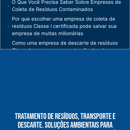
O Que Você Precisa Saber Sobre Empresas de
Coleta de Resíduos Contaminados
Por que escolher uma empresa de coleta de
resíduos Classe I certificada pode salvar sua
empresa de multas milionárias
Como uma empresa de descarte de resíduos
Classe I protege sua organização de crimes
ambientais
O mercado de gestão de resíduos no Brasil
está vivendo uma verdadeira revolução
silenciosa.
Enquanto muitas empresas ainda enxergam os
resíduos como problema, uma empresa de
gestão de resíduos industriais especializada
vê oportunidades bilionárias esperando para
Tratamento De Resíduos, Transporte E
serem exploradas.
Descarte. Soluções Ambientais Para
O que uma empresa de gestão de resíduos