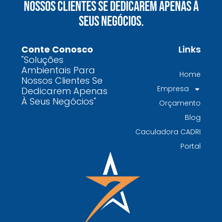
Nossos Clientes Se Dedicarem Apenas À
químicos precisa fazer para garantir segurança
Seus Negócios.
e conformidade legal no Brasil
Como uma empresa de gestão de resíduos
Conte Conosco
Links
contaminados protege o meio ambiente e
"Soluções
garante conformidade legal no Brasil
Ambientais Para
Home
Nossos Clientes Se
Por que contratar uma empresa de gestão de
Empresa
Dedicarem Apenas
resíduos classe I é fundamental para sua
À Seus Negócios"
Orçamento
indústria
Blog
Por que escolher uma empresa de
Caculadora CADRI
gerenciamento de resíduos especializada é
Portal
decisivo para sua organização
TODAS AS
POSTAGENS