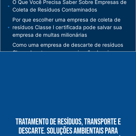
O Que Você Precisa Saber Sobre Empresas de
Coleta de Resíduos Contaminados
Por que escolher uma empresa de coleta de
resíduos Classe I certificada pode salvar sua
empresa de multas milionárias
Como uma empresa de descarte de resíduos
Classe I protege sua organização de crimes
ambientais
O mercado de gestão de resíduos no Brasil
está vivendo uma verdadeira revolução
silenciosa.
Enquanto muitas empresas ainda enxergam os
resíduos como problema, uma empresa de
gestão de resíduos industriais especializada
vê oportunidades bilionárias esperando para
Tratamento De Resíduos, Transporte E
serem exploradas.
Descarte. Soluções Ambientais Para
O que uma empresa de gestão de resíduos