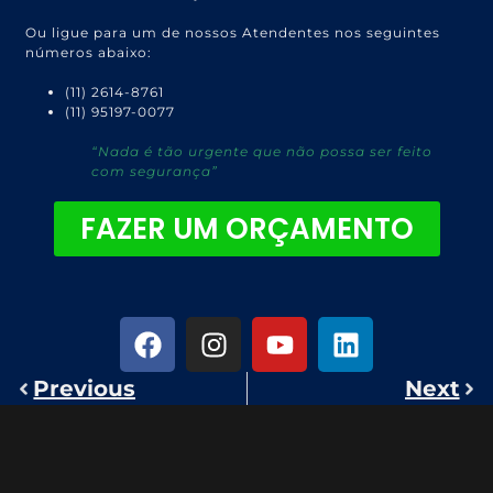
Ou ligue para um de nossos Atendentes nos seguintes
números abaixo:
(11) 2614-8761
(11) 95197-0077
“Nada é tão urgente que não possa ser feito
com segurança”
FAZER UM ORÇAMENTO
Previous
Next