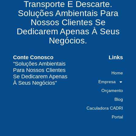
Transporte E Descarte.
O que uma empresa de gestão de resíduos
Soluções Ambientais Para
químicos precisa fazer para garantir segurança
Nossos Clientes Se
e conformidade legal no Brasil
Dedicarem Apenas À Seus
Como uma empresa de gestão de resíduos
Negócios.
contaminados protege o meio ambiente e
garante conformidade legal no Brasil
Conte Conosco
Links
Por que contratar uma empresa de gestão de
"Soluções Ambientais
resíduos classe I é fundamental para sua
Para Nossos Clientes
Home
indústria
Se Dedicarem Apenas
Empresa
À Seus Negócios"
Por que escolher uma empresa de
Orçamento
gerenciamento de resíduos especializada é
decisivo para sua organização
Blog
Caculadora CADRI
TODAS AS
Portal
POSTAGENS