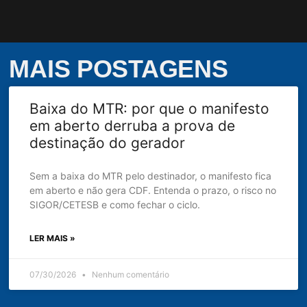
MAIS POSTAGENS
Baixa do MTR: por que o manifesto
em aberto derruba a prova de
destinação do gerador
Sem a baixa do MTR pelo destinador, o manifesto fica
em aberto e não gera CDF. Entenda o prazo, o risco no
SIGOR/CETESB e como fechar o ciclo.
LER MAIS »
07/30/2026
Nenhum comentário