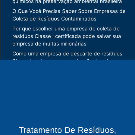
químicos na preservação ambiental brasileira
O Que Você Precisa Saber Sobre Empresas de
Coleta de Resíduos Contaminados
Por que escolher uma empresa de coleta de
resíduos Classe I certificada pode salvar sua
empresa de multas milionárias
Como uma empresa de descarte de resíduos
Classe I protege sua organização de crimes
ambientais
O mercado de gestão de resíduos no Brasil
está vivendo uma verdadeira revolução
silenciosa.
Enquanto muitas empresas ainda enxergam os
resíduos como problema, uma empresa de
gestão de resíduos industriais especializada
vê oportunidades bilionárias esperando para
Tratamento De Resíduos,
serem exploradas.