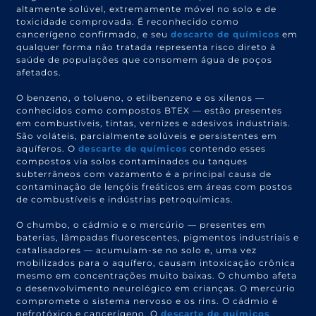
altamente solúvel, extremamente móvel no solo e de
toxicidade comprovada. É reconhecido como
cancerígeno confirmado, e seu
descarte de químicos
em
qualquer forma não tratada representa risco direto à
saúde de populações que consomem água de poços
afetados.
O benzeno, o tolueno, o etilbenzeno e os xilenos —
conhecidos como compostos BTEX — estão presentes
em combustíveis, tintas, vernizes e adesivos industriais.
São voláteis, parcialmente solúveis e persistentes em
aquíferos. O
descarte de químicos
contendo esses
compostos via solos contaminados ou tanques
subterrâneos com vazamento é a principal causa de
contaminação de lençóis freáticos em áreas com postos
de combustíveis e indústrias petroquímicas.
O chumbo, o cádmio e o mercúrio — presentes em
baterias, lâmpadas fluorescentes, pigmentos industriais e
catalisadores — acumulam-se no solo e, uma vez
mobilizados para o aquífero, causam intoxicação crônica
mesmo em concentrações muito baixas. O chumbo afeta
o desenvolvimento neurológico em crianças. O mercúrio
compromete o sistema nervoso e os rins. O cádmio é
nefrotóxico e cancerígeno. O
descarte de químicos