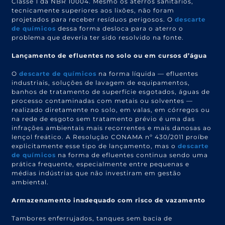
Classe 1 da NBR 10004. Mesmo os aterros sanitários,
tecnicamente superiores aos lixões, não foram
projetados para receber resíduos perigosos. O
descarte
de químicos
dessa forma desloca para o aterro o
problema que deveria ter sido resolvido na fonte.
Lançamento de efluentes no solo ou em cursos d’água
O
descarte de químicos
na forma líquida — efluentes
industriais, soluções de lavagem de equipamentos,
banhos de tratamento de superfície esgotados, águas de
processo contaminadas com metais ou solventes —
realizado diretamente no solo, em valas, em córregos ou
na rede de esgoto sem tratamento prévio é uma das
infrações ambientais mais recorrentes e mais danosas ao
lençol freático. A Resolução CONAMA nº 430/2011 proíbe
explicitamente esse tipo de lançamento, mas o
descarte
de químicos
na forma de efluentes continua sendo uma
prática frequente, especialmente entre pequenas e
médias indústrias que não investiram em gestão
ambiental.
Armazenamento inadequado com risco de vazamento
Tambores enferrujados, tanques sem bacia de