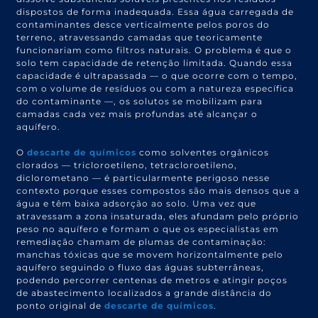
dispostos de forma inadequada. Essa água carregada de
contaminantes desce verticalmente pelos poros do
terreno, atravessando camadas que teoricamente
funcionariam como filtros naturais. O problema é que o
solo tem capacidade de retenção limitada. Quando essa
capacidade é ultrapassada — o que ocorre com o tempo,
com o volume de resíduos ou com a natureza específica
do contaminante —, os solutos se mobilizam para
camadas cada vez mais profundas até alcançar o
aquífero.
O
descarte de químicos
como solventes orgânicos
clorados — tricloroetileno, tetracloroetileno,
diclorometano — é particularmente perigoso nesse
contexto porque esses compostos são mais densos que a
água e têm baixa adsorção ao solo. Uma vez que
atravessam a zona insaturada, eles afundam pelo próprio
peso no aquífero e formam o que os especialistas em
remediação chamam de plumas de contaminação:
manchas tóxicas que se movem horizontalmente pelo
aquífero seguindo o fluxo das águas subterrâneas,
podendo percorrer centenas de metros e atingir poços
de abastecimento localizados a grande distância do
ponto original de
descarte de químicos
.