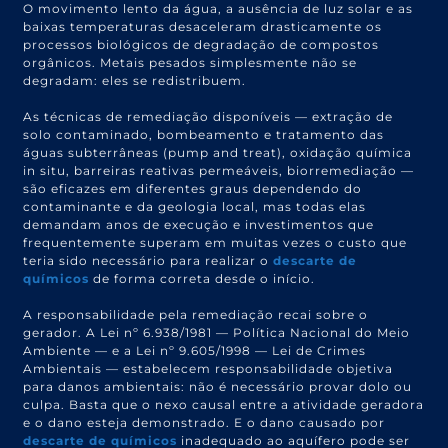
O movimento lento da água, a ausência de luz solar e as
baixas temperaturas desaceleram drasticamente os
processos biológicos de degradação de compostos
orgânicos. Metais pesados simplesmente não se
degradam: eles se redistribuem.
As técnicas de remediação disponíveis — extração de
solo contaminado, bombeamento e tratamento das
águas subterrâneas (pump and treat), oxidação química
in situ, barreiras reativas permeáveis, biorremediação —
são eficazes em diferentes graus dependendo do
contaminante e da geologia local, mas todas elas
demandam anos de execução e investimentos que
frequentemente superam em muitas vezes o custo que
teria sido necessário para realizar o
descarte de
químicos
de forma correta desde o início.
A responsabilidade pela remediação recai sobre o
gerador. A Lei nº 6.938/1981 — Política Nacional do Meio
Ambiente — e a Lei nº 9.605/1998 — Lei de Crimes
Ambientais — estabelecem responsabilidade objetiva
para danos ambientais: não é necessário provar dolo ou
culpa. Basta que o nexo causal entre a atividade geradora
e o dano esteja demonstrado. E o dano causado por
descarte de químicos
inadequado ao aquífero pode ser