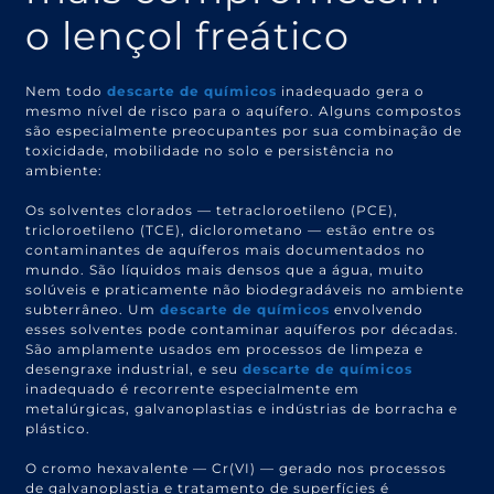
o lençol freático
Nem todo
descarte de químicos
inadequado gera o
mesmo nível de risco para o aquífero. Alguns compostos
são especialmente preocupantes por sua combinação de
toxicidade, mobilidade no solo e persistência no
ambiente:
Os solventes clorados — tetracloroetileno (PCE),
tricloroetileno (TCE), diclorometano — estão entre os
contaminantes de aquíferos mais documentados no
mundo. São líquidos mais densos que a água, muito
solúveis e praticamente não biodegradáveis no ambiente
subterrâneo. Um
descarte de químicos
envolvendo
esses solventes pode contaminar aquíferos por décadas.
São amplamente usados em processos de limpeza e
desengraxe industrial, e seu
descarte de químicos
inadequado é recorrente especialmente em
metalúrgicas, galvanoplastias e indústrias de borracha e
plástico.
O cromo hexavalente — Cr(VI) — gerado nos processos
de galvanoplastia e tratamento de superfícies é