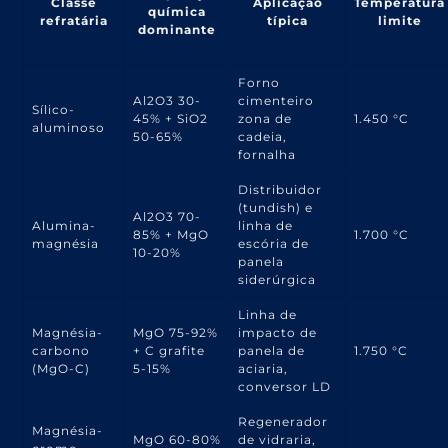
Classe
Aplicação
Temperatura
química
refratária
típica
limite
dominante
Forno
Al2O3 30-
cimenteiro
Sílico-
45% + SiO2
zona de
1.450 °C
aluminoso
50-65%
cadeia,
fornalha
Distribuidor
(tundish) e
Al2O3 70-
Alumina-
linha de
85% + MgO
1.700 °C
magnésia
escória de
10-20%
panela
siderúrgica
Linha de
Magnésia-
MgO 75-92%
impacto de
carbono
+ C grafite
panela de
1.750 °C
(MgO-C)
5-15%
aciaria,
conversor LD
Regenerador
Magnésia-
MgO 60-80%
de vidraria,