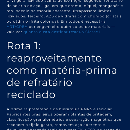
CrVI gera lixiviado acima de 5,0 mg/L. Segundo, refratário
de aciaria de aço-liga, em que cromo, níquel, manganês e
molibdênio na escória aderente ultrapassam limites
lixiviados. Terceiro, AZS de vidraria com chumbo (cristal)
ou cádmio (frita colorida). Em todos é necessária
ART/CREA
por engenheiro químico ou de materiais —
vale ver
quanto custa destinar resíduo Classe I
.
Rota 1:
reaproveitamento
como matéria-prima
de refratário
reciclado
A primeira preferência da hierarquia PNRS é reciclar.
Fabricantes brasileiros operam plantas de britagem,
classificação granulométrica e separação magnética que
recebem o tijolo gasto, removem aço aderente e
devolvem agregado reciclado para 5% a 30% da carga de