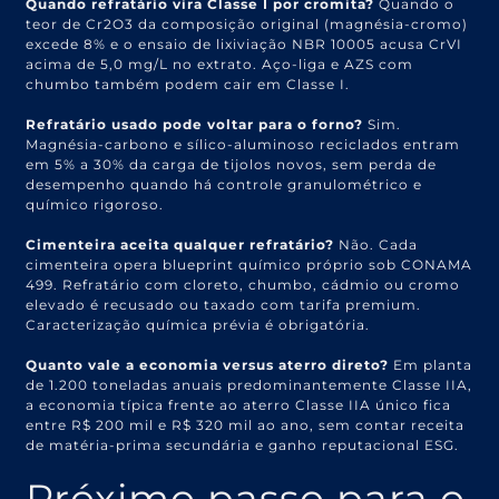
Quando refratário vira Classe I por cromita?
Quando o
teor de Cr2O3 da composição original (magnésia-cromo)
excede 8% e o ensaio de lixiviação NBR 10005 acusa CrVI
acima de 5,0 mg/L no extrato. Aço-liga e AZS com
chumbo também podem cair em Classe I.
Refratário usado pode voltar para o forno?
Sim.
Magnésia-carbono e sílico-aluminoso reciclados entram
em 5% a 30% da carga de tijolos novos, sem perda de
desempenho quando há controle granulométrico e
químico rigoroso.
Cimenteira aceita qualquer refratário?
Não. Cada
cimenteira opera blueprint químico próprio sob CONAMA
499. Refratário com cloreto, chumbo, cádmio ou cromo
elevado é recusado ou taxado com tarifa premium.
Caracterização química prévia é obrigatória.
Quanto vale a economia versus aterro direto?
Em planta
de 1.200 toneladas anuais predominantemente Classe IIA,
a economia típica frente ao aterro Classe IIA único fica
entre R$ 200 mil e R$ 320 mil ao ano, sem contar receita
de matéria-prima secundária e ganho reputacional ESG.
Próximo passo para o