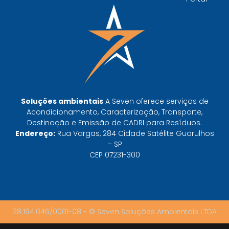
decisivo para sua organização
TODAS AS
POSTAGENS
Baixa do MTR: por que o manifesto em aberto
derruba a prova de destinação do gerador
Soluções ambientais
A Seven oferece serviços de
Leia mais »
Acondicionamento, Caracterização, Transporte,
Destinação e Emissão de CADRI para Resíduos.
Endereço:
Rua Vargas, 284 Cidade Satélite Guarulhos
CTF do IBAMA emitido não libera destinação:
– SP
o que ele prova e o que não prova
CEP 07231-300
Leia mais »
FISPQ não classifica resíduo — mas é onde a
classificação começa
28.194.046/0001-08 - © Seven Soluções Ambientais LTDA
Leia mais »