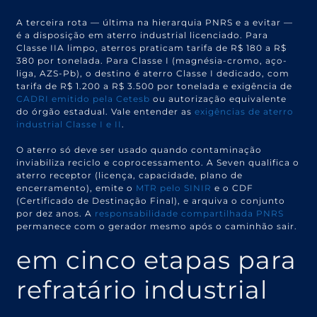
A terceira rota — última na hierarquia PNRS e a evitar —
é a disposição em aterro industrial licenciado. Para
Classe IIA limpo, aterros praticam tarifa de R$ 180 a R$
380 por tonelada. Para Classe I (magnésia-cromo, aço-
liga, AZS-Pb), o destino é aterro Classe I dedicado, com
tarifa de R$ 1.200 a R$ 3.500 por tonelada e exigência de
CADRI emitido pela Cetesb
ou autorização equivalente
do órgão estadual. Vale entender as
exigências de aterro
industrial Classe I e II
.
O aterro só deve ser usado quando contaminação
inviabiliza reciclo e coprocessamento. A Seven qualifica o
aterro receptor (licença, capacidade, plano de
encerramento), emite o
MTR pelo SINIR
e o CDF
(Certificado de Destinação Final), e arquiva o conjunto
por dez anos. A
responsabilidade compartilhada PNRS
permanece com o gerador mesmo após o caminhão sair.
em cinco etapas para
refratário industrial