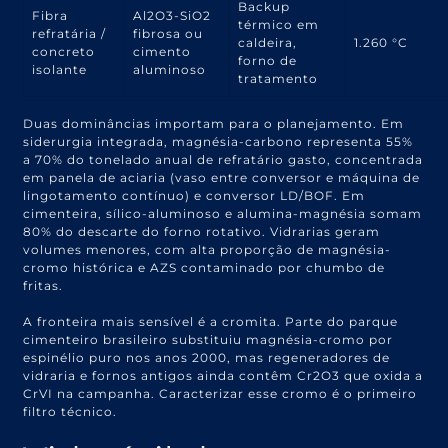
Backup
Fibra
Al2O3-SiO2
térmico em
refratária /
fibrosa ou
caldeira,
1.260 °C
concreto
cimento
forno de
isolante
aluminoso
tratamento
Duas dominâncias importam para o planejamento. Em
siderurgia integrada, magnésia-carbono representa 55%
a 70% do tonelado anual de refratário gasto, concentrada
em panela de aciaria (vaso entre conversor e máquina de
lingotamento contínuo) e conversor LD/BOF. Em
cimenteira, sílico-aluminoso e alumina-magnésia somam
80% do descarte do forno rotativo. Vidrarias geram
volumes menores, com alta proporção de magnésia-
cromo histórica e AZS contaminado por chumbo de
fritas.
A fronteira mais sensível é a cromita. Parte do parque
cimenteiro brasileiro substituiu magnésia-cromo por
espinélio puro nos anos 2000, mas regeneradores de
vidraria e fornos antigos ainda contêm Cr2O3 que oxida a
CrVI na campanha. Caracterizar esse cromo é o primeiro
filtro técnico.