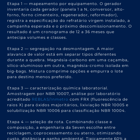
Etapa 1 — mapeamento por equipamento. O gerador
inventaria cada gerador (panela 1 a N, conversor, alto-
forno, forno cimenteiro, regenerador, reformador),
registra a especificação do refratário virgem instalado, a
campanha esperada e o próximo descomissionamento. O
resultado é um cronograma de 12 a 36 meses que
antecipa volumes e classes.
Etapa 2 — segregação na desmontagem. A maior
alavanca de valor está em separar tipos diferentes
durante a quebra. Magnésia-carbono em uma caçamba,
sílico-aluminoso em outra, magnésia-cromo isolada em
big-bags. Mistura comprime opções e empurra o lote
para destino menos preferido.
Etapa 3 — caracterização química laboratorial.
Amostragem por NBR 10007, análise por laboratório
acreditado
REBLAS/Inmetro
com FRX (fluorescência de
raios X) para óxidos majoritários, lixiviação NBR 10005 e
solubilização NBR 10006 para classificação NBR 10004.
Etapa 4 — seleção de rota. Combinando classe e
composição, a engenharia da Seven escolhe entre
reciclagem, coprocessamento ou aterro, otimizando
custo, distância e ganho ambiental. Tipicamente 60% a