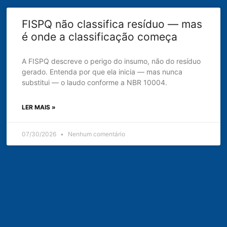
FISPQ não classifica resíduo — mas
é onde a classificação começa
A FISPQ descreve o perigo do insumo, não do resíduo
gerado. Entenda por que ela inicia — mas nunca
substitui — o laudo conforme a NBR 10004.
LER MAIS »
07/30/2026
Nenhum comentário