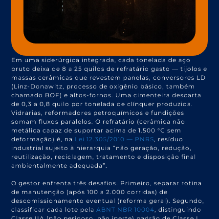
Em uma siderúrgica integrada, cada tonelada de aço
bruto deixa de 8 a 25 quilos de refratário gasto — tijolos e
massas cerâmicas que revestem panelas, conversores LD
(Linz-Donawitz, processo de oxigênio básico, também
chamado BOF) e altos-fornos. Uma cimenteira descarta
de 0,3 a 0,8 quilo por tonelada de clínquer produzida.
Vidrarias, reformadores petroquímicos e fundições
somam fluxos paralelos. O refratário (cerâmica não
metálica capaz de suportar acima de 1.500 °C sem
deformação) é, na
Lei 12.305/2010 — PNRS
, resíduo
industrial sujeito à hierarquia “não geração, redução,
reutilização, reciclagem, tratamento e disposição final
ambientalmente adequada”.
O gestor enfrenta três desafios. Primeiro, separar rotina
de manutenção (após 100 a 2.000 corridas) de
descomissionamento eventual (reforma geral). Segundo,
classificar cada lote pela
ABNT NBR 10004
, distinguindo
Classe IIA (não perigoso, não inerte) padrão de Classe I