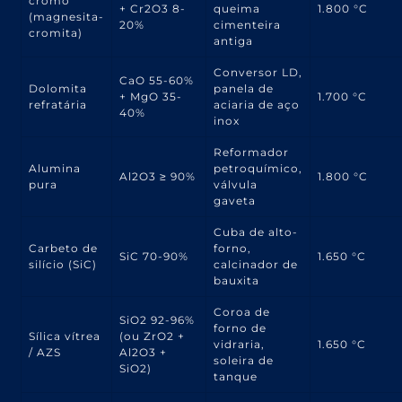
cromo
+ Cr2O3 8-
queima
1.800 °C
(magnesita-
20%
cimenteira
cromita)
antiga
Conversor LD,
CaO 55-60%
Dolomita
panela de
+ MgO 35-
1.700 °C
refratária
aciaria de aço
40%
inox
Reformador
Alumina
petroquímico,
Al2O3 ≥ 90%
1.800 °C
pura
válvula
gaveta
Cuba de alto-
Carbeto de
forno,
SiC 70-90%
1.650 °C
silício (SiC)
calcinador de
bauxita
Coroa de
SiO2 92-96%
forno de
Sílica vítrea
(ou ZrO2 +
vidraria,
1.650 °C
/ AZS
Al2O3 +
soleira de
SiO2)
tanque