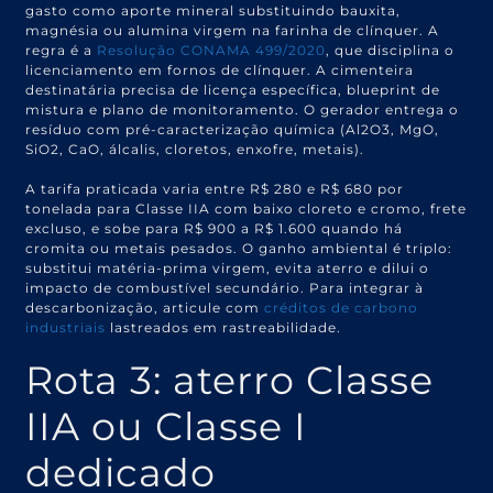
gasto como aporte mineral substituindo bauxita,
magnésia ou alumina virgem na farinha de clínquer. A
regra é a
Resolução CONAMA 499/2020
, que disciplina o
licenciamento em fornos de clínquer. A cimenteira
destinatária precisa de licença específica, blueprint de
mistura e plano de monitoramento. O gerador entrega o
resíduo com pré-caracterização química (Al2O3, MgO,
SiO2, CaO, álcalis, cloretos, enxofre, metais).
A tarifa praticada varia entre R$ 280 e R$ 680 por
tonelada para Classe IIA com baixo cloreto e cromo, frete
excluso, e sobe para R$ 900 a R$ 1.600 quando há
cromita ou metais pesados. O ganho ambiental é triplo:
substitui matéria-prima virgem, evita aterro e dilui o
impacto de combustível secundário. Para integrar à
descarbonização, articule com
créditos de carbono
industriais
lastreados em rastreabilidade.
Rota 3: aterro Classe
IIA ou Classe I
dedicado