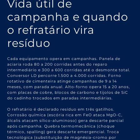
Vida útil de
campanha e quando
o refratário vira
resíduo
Cada equipamento opera em campanhas. Panela de
aciaria roda 80 a 200 corridas antes do reparo
intermediário e 300 a 600 corridas até o desmonte total.
Conversor LD percorre 1.500 a 4.000 corridas. Forno
rotativo de cimenteira atinge campanhas de 9 a 14
meses, com parada anual. Alto-forno opera 15 a 20 anos,
com placas de cobre, blocos de carbono e tijolos de SiC
do cadinho trocados em paradas intermediárias.
O refratário é declarado resíduo em três gatilhos.
Corrosão química (escória rica em FeO ataca MgO-C,
álcalis atacam sílico-aluminoso) gera descarte parcial
após campanha. Quebra termomecânica (choque
térmico, spalling) gera descarte emergencial. Troca
tecnológica (substituição de magnésia-cromo por