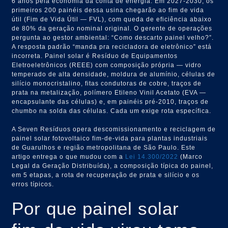
6 anos pela economia da conta de energia. Em 2027-2030, os
primeiros 200 painéis dessa usina chegarão ao fim de vida
útil (Fim de Vida Útil — FVL), com queda de eficiência abaixo
de 80% da geração nominal original. O gerente de operações
pergunta ao gestor ambiental: “Como descarto painel velho?”.
A resposta padrão “manda pra recicladora de eletrônico” está
incorreta. Painel solar é Resíduo de Equipamentos
Eletroeletrônicos (REEE) com composição própria — vidro
temperado de alta densidade, moldura de alumínio, células de
silício monocristalino, fitas condutoras de cobre, traços de
prata na metalização, polímero Etileno Vinil Acetato (EVA —
encapsulante das células) e, em painéis pré-2010, traços de
chumbo na solda das células. Cada um exige rota específica.
A Seven Resíduos opera descomissionamento e reciclagem de
painel solar fotovoltaico fim-de-vida para plantas industriais
de Guarulhos e região metropolitana de São Paulo. Este
artigo entrega o que mudou com a
Lei 14.300/2022
(Marco
Legal da Geração Distribuída), a composição típica do painel,
em 5 etapas, a rota de recuperação de prata e silício e os
erros típicos.
Por que painel solar