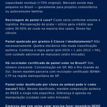
capacidade residual (>70% original). Mercado existe mas
pequeno no Brasil — geralmente para projetos comunitários
ou autoconsumo familiar.
Reciclagem de painel é cara?
Custo varia conforme volume e
logística. Recuperação de prata + silício gera crédito que
cobre 30-50% do custo na maioria dos casos. Seven faz
cálculo.
Painel quebrado por granizo é Classe I imediatamente?
Não
necessariamente. Quebra mecânica não muda classificação
química. Continua a regra geral (pré-2010 = I, pós-2012 = IIA),
com cuidado adicional de manuseio (vidro trincado).
Há reciclador certificado de painel solar no Brasil?
Sim,
número crescente. Concentração em SP, MG e Rio Grande do
Sul. Seven mantém parceria com reciclador certificado IBAMA-
CTF na região metropolitana de SP.
Painel solar danificado por chuva ou animal pode ir como
sucata?
Não. Mesmo danificado, mantém composição química
do REEE e exige rota específica. Diferença é apenas na
manipulação (cuidado com vidro trincado).
Empresa que tem usina solar precisa fazer inventário REEE