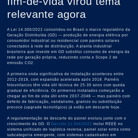
fim-de-vida virou tema
relevante agora
A Lei 14.300/2022 consolidou no Brasil o marco regulatório da
Geração Distribuída (GD) — produção de energia elétrica por
consumidor industrial ou residencial com painéis solares
conectados à rede de distribuição. A planta industrial
brasileira que investe em GD substitui consumo de energia da
rede por geração própria, reduzindo conta e Scope 2 de
emissão CO2.
A primeira onda significativa de instalação aconteceu entre
2012-2018, com expansão acelerada após 2018. Painéis
fotovoltaicos têm vida útil técnica de 25-30 anos com queda
gradual de eficiência. Os primeiros instalados começarão a
chegar ao fim de vida útil entre 2037-2048 — mas painéis com
defeito de fabricação, vandalismo, granizo ou substituição
precoce (upgrade tecnológico) já estão em descarte hoje.
A regulamentação de descarte do painel evoluiu junto com o
crescimento da GD. O
Decreto 11.044/2022
inclui REEE no
sistema unificado de logística reversa; painel solar entra como
subcategoria emergente, com sistemas cadastrados em