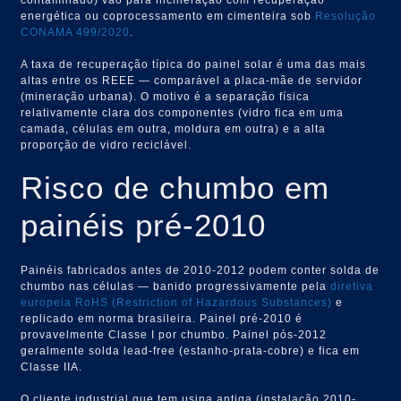
energética ou coprocessamento em cimenteira sob
Resolução
CONAMA 499/2020
.
A taxa de recuperação típica do painel solar é uma das mais
altas entre os REEE — comparável a placa-mãe de servidor
(mineração urbana). O motivo é a separação física
relativamente clara dos componentes (vidro fica em uma
camada, células em outra, moldura em outra) e a alta
proporção de vidro reciclável.
Risco de chumbo em
painéis pré-2010
Painéis fabricados antes de 2010-2012 podem conter solda de
chumbo nas células — banido progressivamente pela
diretiva
europeia RoHS (Restriction of Hazardous Substances)
e
replicado em norma brasileira. Painel pré-2010 é
provavelmente Classe I por chumbo. Painel pós-2012
geralmente solda lead-free (estanho-prata-cobre) e fica em
Classe IIA.
O cliente industrial que tem usina antiga (instalação 2010-