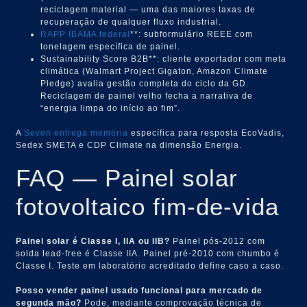
reciclagem material — uma das maiores taxas de
recuperação de qualquer fluxo industrial.
RAPP IBAMA federal
**: subformulário REEE com
tonelagem específica de painel.
Sustainability Score B2B**: cliente exportador com meta
climática (Walmart Project Gigaton, Amazon Climate
Pledge) avalia gestão completa do ciclo da GD.
Reciclagem de painel velho fecha a narrativa de
“energia limpa do início ao fim”.
A
Seven entrega memória
específica para resposta EcoVadis,
Sedex SMETA e CDP Climate na dimensão Energia.
FAQ — Painel solar
fotovoltaico fim-de-vida
Painel solar é Classe I, IIA ou IIB?
Painel pós-2012 com
solda lead-free é Classe IIA. Painel pré-2010 com chumbo é
Classe I. Teste em laboratório acreditado define caso a caso.
Posso vender painel usado funcional para mercado de
segunda mão?
Pode, mediante comprovação técnica de