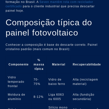
formação no Brasil. A
Seven mantém rota com reciclador
certificado
para o cliente industrial que precisa descartar
painel hoje.
Composição típica do
painel fotovoltaico
Conhecer a composição é base do descarte correto. Painel
cristalino padrão (mais comum no Brasil):
%
Componente
massa
Material
Recuperabilidade
típica
Vidro
70-
Vidro de
Alta (reciclagem
temperado
75%
baixo ferro
material)
frontal
Moldura de
Liga 6063
Alta (fundição
8-12%
alumínio
ou 6005
secundária)
Silício mono