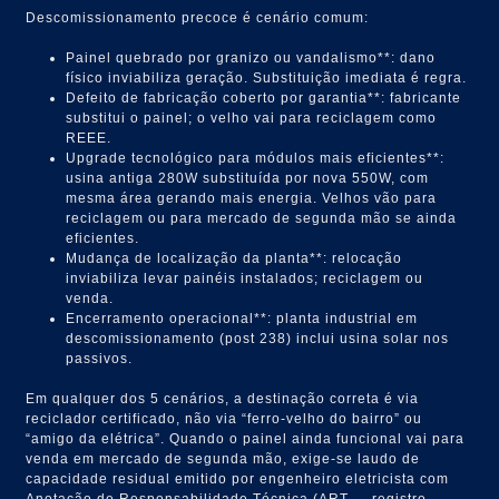
Descomissionamento precoce é cenário comum:
Painel quebrado por granizo ou vandalismo**: dano
físico inviabiliza geração. Substituição imediata é regra.
Defeito de fabricação coberto por garantia**: fabricante
substitui o painel; o velho vai para reciclagem como
REEE.
Upgrade tecnológico para módulos mais eficientes**:
usina antiga 280W substituída por nova 550W, com
mesma área gerando mais energia. Velhos vão para
reciclagem ou para mercado de segunda mão se ainda
eficientes.
Mudança de localização da planta**: relocação
inviabiliza levar painéis instalados; reciclagem ou
venda.
Encerramento operacional**: planta industrial em
descomissionamento (post 238) inclui usina solar nos
passivos.
Em qualquer dos 5 cenários, a destinação correta é via
reciclador certificado, não via “ferro-velho do bairro” ou
“amigo da elétrica”. Quando o painel ainda funcional vai para
venda em mercado de segunda mão, exige-se laudo de
capacidade residual emitido por engenheiro eletricista com
Anotação de Responsabilidade Técnica (ART — registro