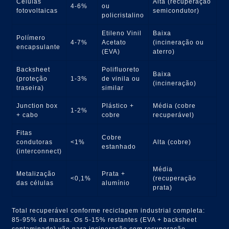
Células
Alta (recuperação
4-6%
ou
fotovoltaicas
semicondutor)
policristalino
Etileno Vinil
Baixa
Polímero
4-7%
Acetato
(incineração ou
encapsulante
(EVA)
aterro)
Backsheet
Polifluoreto
Baixa
(proteção
1-3%
de vinila ou
(incineração)
traseira)
similar
Junction box
Plástico +
Média (cobre
1-2%
+ cabo
cobre
recuperável)
Fitas
Cobre
condutoras
<1%
Alta (cobre)
estanhado
(interconnect)
Média
Metalização
Prata +
<0,1%
(recuperação
das células
alumínio
prata)
Total recuperável conforme reciclagem industrial completa:
85-95% da massa. Os 5-15% restantes (EVA + backsheet
contaminado) vão para incineração com recuperação