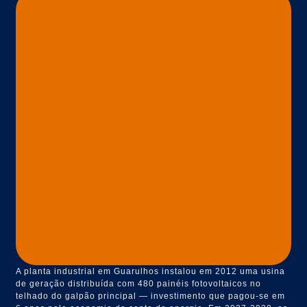
A planta industrial em Guarulhos instalou em 2012 uma usina
de geração distribuída com 480 painéis fotovoltaicos no
telhado do galpão principal — investimento que pagou-se em