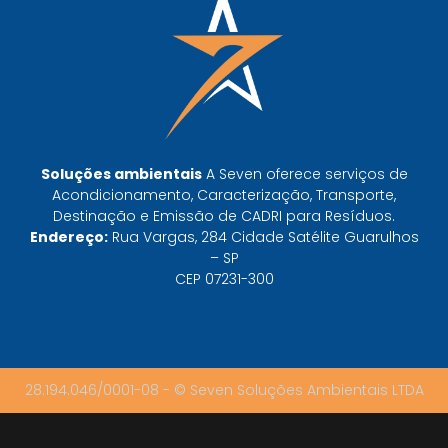
TODAS AS
POSTAGENS
Baixa do MTR: por que o manifesto em aberto
derruba a prova de destinação do gerador
Soluções ambientais
A Seven oferece serviços de
Leia mais »
Acondicionamento, Caracterização, Transporte,
Destinação e Emissão de CADRI para Resíduos.
Endereço:
Rua Vargas, 284 Cidade Satélite Guarulhos
CTF do IBAMA emitido não libera destinação:
– SP
o que ele prova e o que não prova
CEP 07231-300
Leia mais »
FISPQ não classifica resíduo — mas é onde a
classificação começa
28.194.046/0001-08 - © Seven Soluções Ambientais LTDA
Leia mais »
SINIR ou SIGOR: onde a indústria paulista