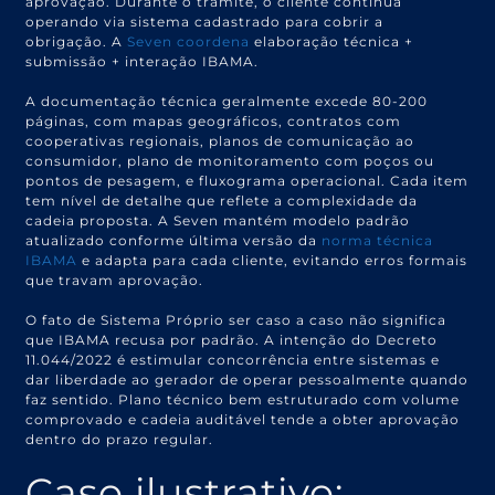
aprovação. Durante o trâmite, o cliente continua
operando via sistema cadastrado para cobrir a
obrigação. A
Seven coordena
elaboração técnica +
submissão + interação IBAMA.
A documentação técnica geralmente excede 80-200
páginas, com mapas geográficos, contratos com
cooperativas regionais, planos de comunicação ao
consumidor, plano de monitoramento com poços ou
pontos de pesagem, e fluxograma operacional. Cada item
tem nível de detalhe que reflete a complexidade da
cadeia proposta. A Seven mantém modelo padrão
atualizado conforme última versão da
norma técnica
IBAMA
e adapta para cada cliente, evitando erros formais
que travam aprovação.
O fato de Sistema Próprio ser caso a caso não significa
que IBAMA recusa por padrão. A intenção do Decreto
11.044/2022 é estimular concorrência entre sistemas e
dar liberdade ao gerador de operar pessoalmente quando
faz sentido. Plano técnico bem estruturado com volume
comprovado e cadeia auditável tende a obter aprovação
dentro do prazo regular.
Caso ilustrativo: