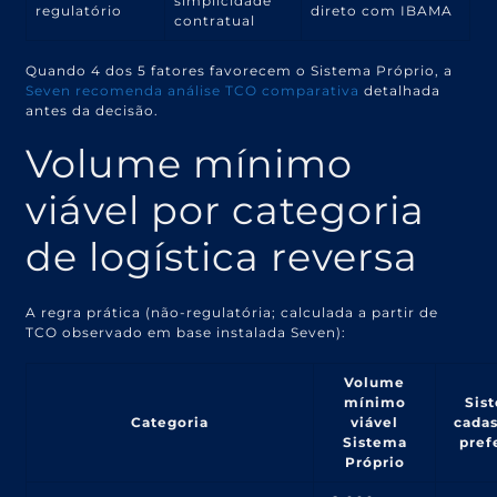
simplicidade
regulatório
direto com IBAMA
contratual
Quando 4 dos 5 fatores favorecem o Sistema Próprio, a
Seven recomenda análise TCO comparativa
detalhada
antes da decisão.
Volume mínimo
viável por categoria
de logística reversa
A regra prática (não-regulatória; calculada a partir de
TCO observado em base instalada Seven):
Volume
mínimo
Sis
Categoria
viável
cadas
Sistema
pref
Próprio