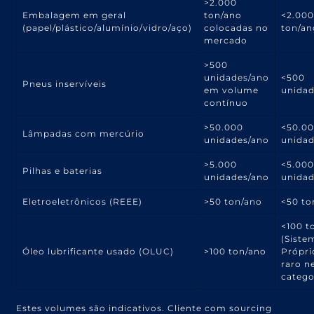
>2.000
Embalagem em geral
ton/ano
<2.00
(papel/plástico/alumínio/vidro/aço)
colocadas no
ton/an
mercado
>500
unidades/ano
<500
Pneus inservíveis
em volume
unidad
contínuo
>50.000
<50.0
Lâmpadas com mercúrio
unidades/ano
unidad
>5.000
<5.00
Pilhas e baterias
unidades/ano
unidad
Eletroeletrônicos (REEE)
>50 ton/ano
<50 to
<100 t
(Siste
Óleo lubrificante usado (OLUC)
>100 ton/ano
Própri
raro n
catego
Estes volumes são indicativos. Cliente com sourcing