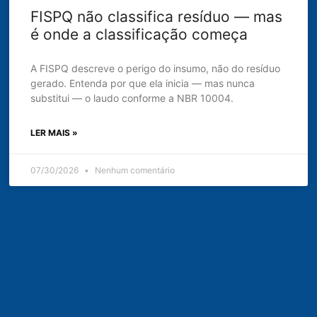
FISPQ não classifica resíduo — mas
é onde a classificação começa
A FISPQ descreve o perigo do insumo, não do resíduo
gerado. Entenda por que ela inicia — mas nunca
substitui — o laudo conforme a NBR 10004.
LER MAIS »
07/30/2026
Nenhum comentário