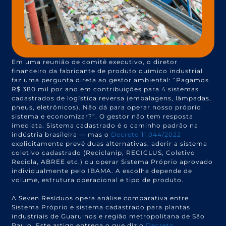
Em uma reunião de comitê executivo, o diretor
financeiro da fabricante de produto químico industrial
faz uma pergunta direta ao gestor ambiental: “Pagamos
R$ 380 mil por ano em contribuições para 4 sistemas
cadastrados de logística reversa (embalagens, lâmpadas,
pneus, eletrônicos). Não dá para operar nosso próprio
sistema e economizar?”. O gestor não tem resposta
imediata. Sistema cadastrado é o caminho padrão na
indústria brasileira — mas o
Decreto 11.044/2022
explicitamente prevê duas alternativas: aderir a sistema
coletivo cadastrado (Reciclanip, RECICLUS, Coletivo
Recicla, ABREE etc.) ou operar Sistema Próprio aprovado
individualmente pelo IBAMA. A escolha depende de
volume, estrutura operacional e tipo de produto.
A Seven Resíduos opera análise comparativa entre
Sistema Próprio e sistema cadastrado para plantas
industriais de Guarulhos e região metropolitana de São
Paulo. Este artigo entrega o que diz o
Decreto