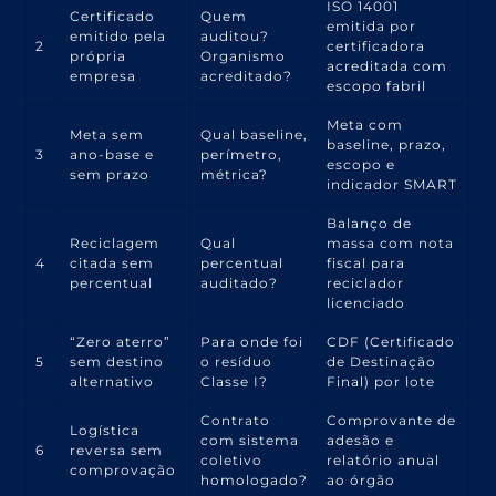
ISO 14001
Certificado
Quem
emitida por
emitido pela
auditou?
2
certificadora
própria
Organismo
acreditada com
empresa
acreditado?
escopo fabril
Meta com
Meta sem
Qual baseline,
baseline, prazo,
3
ano-base e
perímetro,
escopo e
sem prazo
métrica?
indicador SMART
Balanço de
Reciclagem
Qual
massa com nota
4
citada sem
percentual
fiscal para
percentual
auditado?
reciclador
licenciado
“Zero aterro”
Para onde foi
CDF (Certificado
5
sem destino
o resíduo
de Destinação
alternativo
Classe I?
Final) por lote
Contrato
Comprovante de
Logística
com sistema
adesão e
6
reversa sem
coletivo
relatório anual
comprovação
homologado?
ao órgão