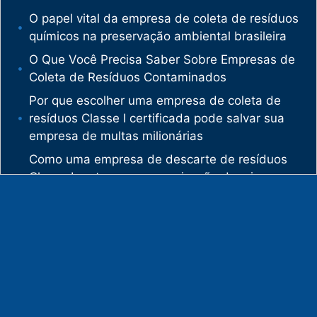
O papel vital da empresa de coleta de resíduos
químicos na preservação ambiental brasileira
O Que Você Precisa Saber Sobre Empresas de
Coleta de Resíduos Contaminados
Por que escolher uma empresa de coleta de
resíduos Classe I certificada pode salvar sua
empresa de multas milionárias
Como uma empresa de descarte de resíduos
Classe I protege sua organização de crimes
ambientais
O mercado de gestão de resíduos no Brasil
está vivendo uma verdadeira revolução
silenciosa.
Enquanto muitas empresas ainda enxergam os
resíduos como problema, uma empresa de
gestão de resíduos industriais especializada