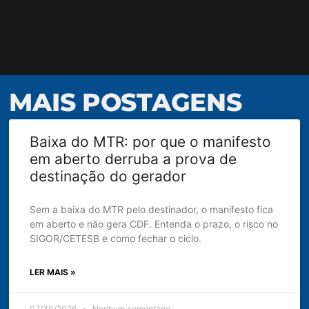
MAIS POSTAGENS
Baixa do MTR: por que o manifesto
em aberto derruba a prova de
destinação do gerador
Sem a baixa do MTR pelo destinador, o manifesto fica
em aberto e não gera CDF. Entenda o prazo, o risco no
SIGOR/CETESB e como fechar o ciclo.
LER MAIS »
07/30/2026
Nenhum comentário