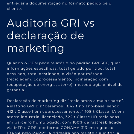
entregar a documentação no formato pedido pelo
cliente.
Auditoria GRI vs
declaração de
marketing
Quando o OEM pede relatório no padrão GRI 306, quer
informações específicas: total gerado por tipo, total
desviado, total destinado, divisão por método
(reciclagem, coprocessamento, incineração com
recuperação de energia, aterro), metodologia e nível de
garantia.
Declaração de marketing diz “reciclamos a maior parte”.
Relatório GRI diz “geramos 1.842 t no ano-base, sendo
412 t Classe I em coprocessamento, 1.108 t Classe IIA em
aterro industrial licenciado, 322 t Classe IIB recicladas
em parceiro homologado, com 100% de rastreabilidade
via MTR e CDF, conforme CONAMA 313 entregue ao
IBAMA pelo RAPP”. A primeira não resiste a auditor. A