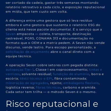
ser cortado da cadeia, gastar três semanas montando
relatório retroativo a cada ciclo, e exposição reputacional
em mídia, que tem custo sem volta.
A diferença entre uma gestora que só leva resíduo
embora e uma gestora que sustenta o relatório ESG do
cliente está nesse pacote documental. É o serviço que a
Seven
empacota — coleta, transporte, destinação
rastreável, PGRS, CONAMA 313 e documentação no
formato que o OEM e a matriz pedem. A Seven não vende
discurso, vende lastro. Para escopo personalizado, a
solicitação de orçamento
abre o canal direto com a
equipe técnica.
A operação Seven cobre setores com pegada distinta:
autopeças Tier-1
, Classe I em coprocessamento;
tintas e
vernizes
, solvente residual;
fundição de alumínio
, borra e
escória;
têxtil técnico e EPI
, fibra contaminada;
mineração de agregados
, rejeito;
embalagens flexíveis
,
logística reversa;
fibras técnicas
, carbono e aramida.
Cada setor tem trilha — o método Seven é o mesmo.
Risco reputacional e