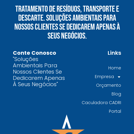
vê oportunidades bilionárias esperando para
Tratamento De Resíduos, Transporte E
serem exploradas.
Descarte. Soluções Ambientais Para
O que uma empresa de gestão de resíduos
Nossos Clientes Se Dedicarem Apenas À
químicos precisa fazer para garantir segurança
Seus Negócios.
e conformidade legal no Brasil
Como uma empresa de gestão de resíduos
Conte Conosco
Links
contaminados protege o meio ambiente e
"Soluções
garante conformidade legal no Brasil
Ambientais Para
Home
Nossos Clientes Se
Por que contratar uma empresa de gestão de
Empresa
Dedicarem Apenas
resíduos classe I é fundamental para sua
À Seus Negócios"
Orçamento
indústria
Blog
Por que escolher uma empresa de
Caculadora CADRI
gerenciamento de resíduos especializada é
Portal
decisivo para sua organização
TODAS AS