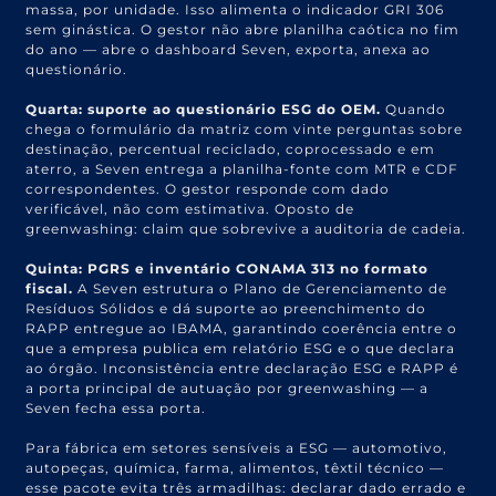
massa, por unidade. Isso alimenta o indicador GRI 306
sem ginástica. O gestor não abre planilha caótica no fim
do ano — abre o dashboard Seven, exporta, anexa ao
questionário.
Quarta: suporte ao questionário ESG do OEM.
Quando
chega o formulário da matriz com vinte perguntas sobre
destinação, percentual reciclado, coprocessado e em
aterro, a Seven entrega a planilha-fonte com MTR e CDF
correspondentes. O gestor responde com dado
verificável, não com estimativa. Oposto de
greenwashing: claim que sobrevive a auditoria de cadeia.
Quinta: PGRS e inventário CONAMA 313 no formato
fiscal.
A Seven estrutura o Plano de Gerenciamento de
Resíduos Sólidos e dá suporte ao preenchimento do
RAPP entregue ao IBAMA, garantindo coerência entre o
que a empresa publica em relatório ESG e o que declara
ao órgão. Inconsistência entre declaração ESG e RAPP é
a porta principal de autuação por greenwashing — a
Seven fecha essa porta.
Para fábrica em setores sensíveis a ESG — automotivo,
autopeças, química, farma, alimentos, têxtil técnico —
esse pacote evita três armadilhas: declarar dado errado e