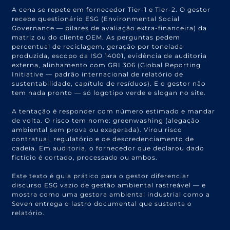
A cena se repete em fornecedor Tier-1 e Tier-2. O gestor
recebe questionário ESG (Environmental Social
Governance — pilares de avaliação extra-financeira) da
matriz ou do cliente OEM. As perguntas pedem
percentual de reciclagem, geração por tonelada
produzida, escopo da ISO 14001, evidência de auditoria
externa, alinhamento com GRI 306 (Global Reporting
Initiative — padrão internacional de relatório de
sustentabilidade, capítulo de resíduos). E o gestor não
tem nada pronto — só logotipo verde e slogan no site.
A tentação é responder com número estimado e mandar
de volta. O risco tem nome: greenwashing (alegação
ambiental sem prova ou exagerada). Virou risco
contratual, regulatório e de descredenciamento de
cadeia. Em auditoria, o fornecedor que declarou dado
fictício é cortado, processado ou ambos.
Este texto é guia prático para o gestor diferenciar
discurso ESG vazio de gestão ambiental rastreável — e
mostra como uma gestora ambiental industrial como a
Seven entrega o lastro documental que sustenta o
relatório.