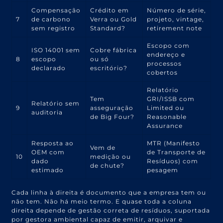
Compensação
Crédito em
Número de série,
7
de carbono
Verra ou Gold
projeto, vintage,
sem registro
Standard?
retirement note
Escopo com
ISO 14001 sem
Cobre fábrica
endereço e
8
escopo
ou só
processos
declarado
escritório?
cobertos
Relatório
Tem
GRI/ISSB com
Relatório sem
9
asseguração
Limited ou
auditoria
de Big Four?
Reasonable
Assurance
Resposta ao
MTR (Manifesto
Vem de
OEM com
de Transporte de
10
medição ou
dado
Resíduos) com
de chute?
estimado
pesagem
Cada linha à direita é documento que a empresa tem ou
não tem. Não há meio termo. E quase toda a coluna
direita depende de gestão correta de resíduos, suportada
por gestora ambiental capaz de emitir, arquivar e