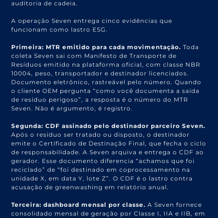
auditoria de cadeia.
A operação Seven entrega cinco evidências que
funcionam como lastro ESG.
Primeira: MTR emitido para cada movimentação.
Toda
coleta Seven sai com Manifesto de Transporte de
Resíduos emitido na plataforma oficial, com classe NBR
10004, peso, transportador e destinador licenciados.
Documento eletrônico, rastreável pelo número. Quando
o cliente OEM pergunta “como você documenta a saída
de resíduo perigoso”, a resposta é o número do MTR
Seven. Não é argumento, é registro.
Segunda: CDF assinado pelo destinador parceiro Seven.
Após o resíduo ser tratado ou disposto, o destinador
emite o Certificado de Destinação Final, que fecha o ciclo
de responsabilidade. A Seven arquiva e entrega o CDF ao
gerador. Esse documento diferencia “achamos que foi
reciclado” de “foi destinado em coprocessamento na
unidade X, em data Y, lote Z”. O CDF é o lastro contra
acusação de greenwashing em relatório anual.
Terceira: dashboard mensal por classe.
A Seven fornece
consolidado mensal de geração por Classe I, IIA e IIB, em