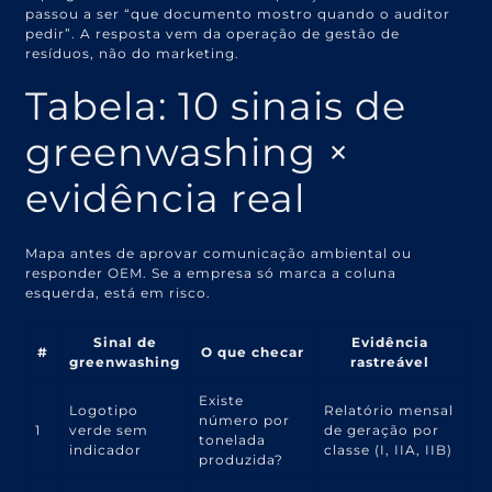
passou a ser “que documento mostro quando o auditor
pedir”. A resposta vem da operação de gestão de
resíduos, não do marketing.
Tabela: 10 sinais de
greenwashing ×
evidência real
Mapa antes de aprovar comunicação ambiental ou
responder OEM. Se a empresa só marca a coluna
esquerda, está em risco.
Sinal de
Evidência
#
O que checar
greenwashing
rastreável
Existe
Logotipo
Relatório mensal
número por
1
verde sem
de geração por
tonelada
indicador
classe (I, IIA, IIB)
produzida?