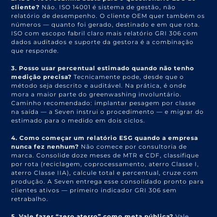
cliente?
Não. ISO 14001 é sistema de gestão, não
relatório de desempenho. O cliente OEM quer também os
números — quanto foi gerado, destinado e em que rota.
ISO com escopo fabril claro mais relatório GRI 306 com
dados auditados e suporte da gestora é a combinação
que responde.
3. Posso usar percentual estimado quando não tenho
medição precisa?
Tecnicamente pode, desde que o
método seja descrito e auditável. Na prática, é onde
mora a maior parte do greenwashing involuntário.
Caminho recomendado: implantar pesagem por classe
na saída — a Seven instrui o procedimento — e migrar do
estimado para o medido em dois ciclos.
4. Como começar um relatório ESG quando a empresa
nunca fez nenhum?
Não comece por consultoria de
marca. Consolide doze meses de MTR e CDF, classifique
por rota (reciclagem, coprocessamento, aterro Classe I,
aterro Classe IIA), calcule total e percentual, cruze com
produção. A Seven entrega esse consolidado pronto para
clientes ativos — primeiro indicador GRI 306 sem
retrabalho.
5. Vale fazer “zero aterro” como meta pública?
Vale,