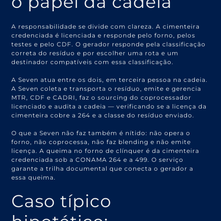
o papel da cadeia
A responsabilidade se divide com clareza. A cimenteira
credenciada é licenciada e responde pelo forno, pelos
testes e pelo CDF. O gerador responde pela classificação
correta do resíduo e por escolher uma rota e um
destinador compatíveis com essa classificação.
A Seven atua entre os dois, em terceira pessoa na cadeia.
A Seven coleta e transporta o resíduo, emite e gerencia
MTR, CDF e CADRI, faz o sourcing do coprocessador
licenciado e audita a cadeia — verificando se a licença da
cimenteira cobre a 264 e a classe do resíduo enviado.
O que a Seven não faz também é nítido: não opera o
forno, não coprocessa, não faz blending e não emite
licença. A queima no forno de clínquer é da cimenteira
credenciada sob a CONAMA 264 e a 499. O serviço
garante a trilha documental que conecta o gerador a
essa queima.
Caso típico