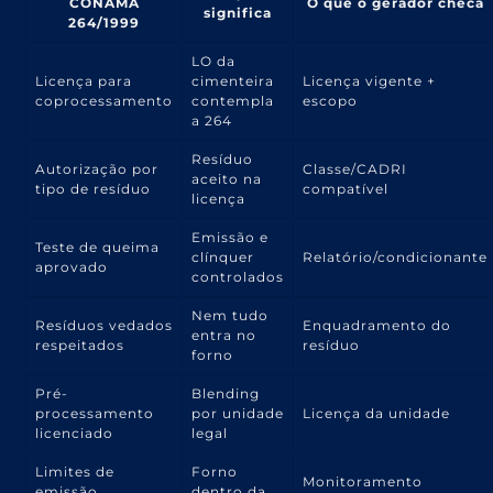
CONAMA
O que o gerador checa
significa
264/1999
LO da
Licença para
cimenteira
Licença vigente +
coprocessamento
contempla
escopo
a 264
Resíduo
Autorização por
Classe/CADRI
aceito na
tipo de resíduo
compatível
licença
Emissão e
Teste de queima
clínquer
Relatório/condicionante
aprovado
controlados
Nem tudo
Resíduos vedados
Enquadramento do
entra no
respeitados
resíduo
forno
Pré-
Blending
processamento
por unidade
Licença da unidade
licenciado
legal
Limites de
Forno
Monitoramento
emissão
dentro da