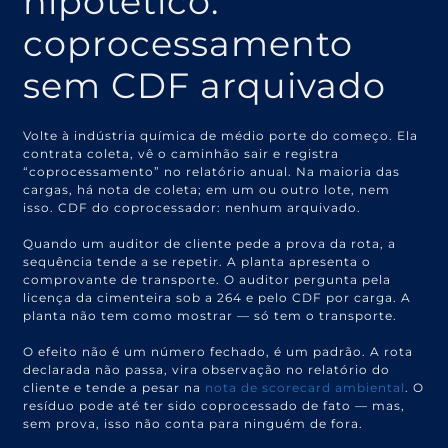
hipotético:
coprocessamento
sem CDF arquivado
Volte à indústria química de médio porte do começo. Ela
contrata coleta, vê o caminhão sair e registra
“coprocessamento” no relatório anual. Na maioria das
cargas, há nota de coleta; em um ou outro lote, nem
isso. CDF do coprocessador: nenhum arquivado.
Quando um auditor de cliente pede a prova da rota, a
sequência tende a se repetir. A planta apresenta o
comprovante de transporte. O auditor pergunta pela
licença da cimenteira sob a 264 e pelo CDF por carga. A
planta não tem como mostrar — só tem o transporte.
O efeito não é um número fechado, é um padrão. A rota
declarada não passa, vira observação no relatório do
cliente e tende a pesar na
nota de scorecard ambiental
. O
resíduo pode até ter sido coprocessado de fato — mas,
sem prova, isso não conta para ninguém de fora.