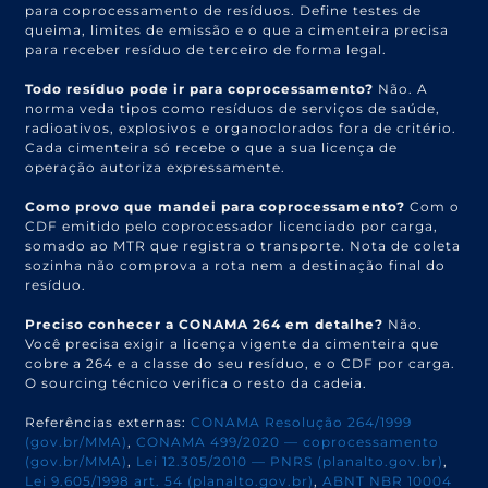
para coprocessamento de resíduos. Define testes de
queima, limites de emissão e o que a cimenteira precisa
para receber resíduo de terceiro de forma legal.
Todo resíduo pode ir para coprocessamento?
Não. A
norma veda tipos como resíduos de serviços de saúde,
radioativos, explosivos e organoclorados fora de critério.
Cada cimenteira só recebe o que a sua licença de
operação autoriza expressamente.
Como provo que mandei para coprocessamento?
Com o
CDF emitido pelo coprocessador licenciado por carga,
somado ao MTR que registra o transporte. Nota de coleta
sozinha não comprova a rota nem a destinação final do
resíduo.
Preciso conhecer a CONAMA 264 em detalhe?
Não.
Você precisa exigir a licença vigente da cimenteira que
cobre a 264 e a classe do seu resíduo, e o CDF por carga.
O sourcing técnico verifica o resto da cadeia.
Referências externas:
CONAMA Resolução 264/1999
(gov.br/MMA)
,
CONAMA 499/2020 — coprocessamento
(gov.br/MMA)
,
Lei 12.305/2010 — PNRS (planalto.gov.br)
,
Lei 9.605/1998 art. 54 (planalto.gov.br)
,
ABNT NBR 10004