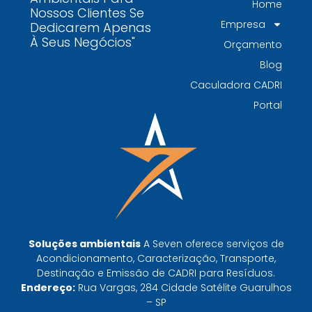
Home
Nossos Clientes Se
Por que contratar uma empresa de gestão de
Empresa
Dedicarem Apenas
resíduos classe I é fundamental para sua
À Seus Negócios"
Orçamento
indústria
Blog
Por que escolher uma empresa de
Caculadora CADRI
gerenciamento de resíduos especializada é
Portal
decisivo para sua organização
TODAS AS
POSTAGENS
Baixa do MTR: por que o manifesto em aberto
derruba a prova de destinação do gerador
Soluções ambientais
A Seven oferece serviços de
Leia mais »
Acondicionamento, Caracterização, Transporte,
Destinação e Emissão de CADRI para Resíduos.
Endereço:
Rua Vargas, 284 Cidade Satélite Guarulhos
CTF do IBAMA emitido não libera destinação:
– SP
o que ele prova e o que não prova