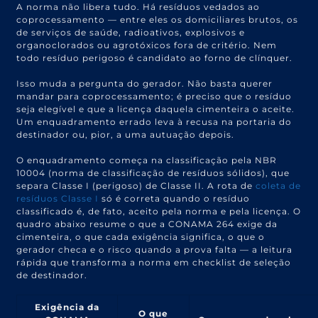
A norma não libera tudo. Há resíduos vedados ao
coprocessamento — entre eles os domiciliares brutos, os
de serviços de saúde, radioativos, explosivos e
organoclorados ou agrotóxicos fora de critério. Nem
todo resíduo perigoso é candidato ao forno de clínquer.
Isso muda a pergunta do gerador. Não basta querer
mandar para coprocessamento; é preciso que o resíduo
seja elegível e que a licença daquela cimenteira o aceite.
Um enquadramento errado leva à recusa na portaria do
destinador ou, pior, a uma autuação depois.
O enquadramento começa na classificação pela NBR
10004 (norma de classificação de resíduos sólidos), que
separa Classe I (perigoso) de Classe II. A rota de
coleta de
resíduos Classe I
só é correta quando o resíduo
classificado é, de fato, aceito pela norma e pela licença. O
quadro abaixo resume o que a CONAMA 264 exige da
cimenteira, o que cada exigência significa, o que o
gerador checa e o risco quando a prova falta — a leitura
rápida que transforma a norma em checklist de seleção
de destinador.
Exigência da
O que