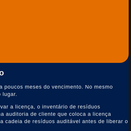
lo
ão a poucos meses do vencimento. No mesmo
 lugar.
ar a licença, o inventário de resíduos
auditoria de cliente que coloca a licença
 cadeia de resíduos auditável antes de liberar o