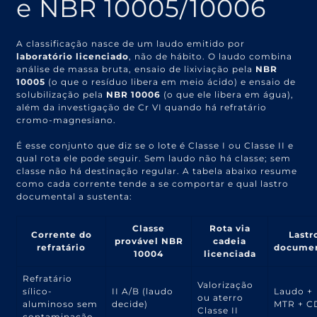
e NBR 10005/10006
A classificação nasce de um laudo emitido por
laboratório licenciado
, não de hábito. O laudo combina
análise de massa bruta, ensaio de lixiviação pela
NBR
10005
(o que o resíduo libera em meio ácido) e ensaio de
solubilização pela
NBR 10006
(o que ele libera em água),
além da investigação de Cr VI quando há refratário
cromo-magnesiano.
É esse conjunto que diz se o lote é Classe I ou Classe II e
qual rota ele pode seguir. Sem laudo não há classe; sem
classe não há destinação regular. A tabela abaixo resume
como cada corrente tende a se comportar e qual lastro
documental a sustenta:
Classe
Rota via
Corrente do
Lastr
provável NBR
cadeia
refratário
documen
10004
licenciada
Refratário
Valorização
sílico-
II A/B (laudo
Laudo +
ou aterro
aluminoso sem
decide)
MTR + C
Classe II
contaminação