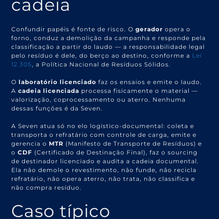
cadeia
Confundir papéis é fonte de risco. O
gerador
opera o
forno, conduz a demolição da campanha e responde pela
classificação a partir do laudo — a responsabilidade legal
pelo resíduo é dele, do berço ao destino, conforme a
Lei
12.305
, a Política Nacional de Resíduos Sólidos.
O
laboratório licenciado
faz os ensaios e emite o laudo.
A
cadeia licenciada
processa fisicamente o material —
valorização, coprocessamento ou aterro. Nenhuma
dessas funções é da Seven.
A Seven atua só no elo logístico-documental: coleta e
transporta o refratário com controle de carga, emite e
gerencia o
MTR
(Manifesto de Transporte de Resíduos) e
o
CDF
(Certificado de Destinação Final), faz o sourcing
de destinador licenciado e audita a cadeia documental.
Ela não demole o revestimento, não funde, não recicla
refratário, não opera aterro, não trata, não classifica e
não compra resíduo.
Caso típico