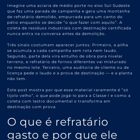
Imagine uma aciaria de médio porte no eixo Sul-Sudeste
que faz uma parada de campanha e gera uma montanha
de refratário demolido, empurrada para um canto do
pátio enquanto se decide “o que fazer com aquilo”. A
coleta de resíduos industriais com destinação certificada
nunca entra na conversa antes da demolição.
Três sinais costumam aparecer juntos. Primeiro, a pilha
se acumula a cada campanha sem rota nem laudo.
Segundo, parte dela vira entulho de obra para nivelar
terreno, e refratário de fornos diferentes vai misturado
no mesmo lote. Terceiro, uma auditoria de cliente ou de
licença pede o laudo e a prova de destinação — e a planta
não tem.
Este post mostra por que esse material raramente é “só
tijolo velho”, o que pode jogá-lo para a Classe I e como a
coleta com lastro documental o transforma em
destinação com prova.
O que é refratário
gasto e por que ele