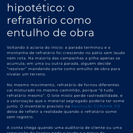
hipotético: o
refratário como
entulho de obra
Voltando à aciaria do início: a parada terminou e a
montanha de refratário foi crescendo no pátio sem laudo
nem rota. Na maioria das campanhas a pilha apenas se
acumula; em uma ou outra parada, alguém decide
“resolver” mandando parte como entulho de obra para
nivelar um terreno.
No mesmo movimento, refratário de fornos diferentes
vai misturado no mesmo caminhão, porque “é tudo
refratário mesmo”. O lote misto perde rastreabilidade, e
a valorização que o material segregado poderia ter some
junto. O inventário previsto na
Resolução CONAMA 313
deixa de refletir a realidade quando o refratário some
sem registro.
A conta chega quando uma auditoria de cliente ou uma
renovação de licença pede o laudo e a prova de