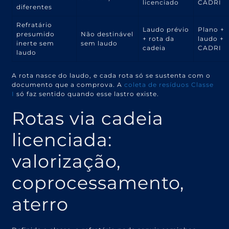
licenciado
CADRI
diferentes
Refratário
Laudo prévio
Plano +
presumido
Não destinável
+ rota da
laudo +
inerte sem
sem laudo
cadeia
CADRI
laudo
A rota nasce do laudo, e cada rota só se sustenta com o
documento que a comprova. A
coleta de resíduos Classe
I
só faz sentido quando esse lastro existe.
Rotas via cadeia
licenciada:
valorização,
coprocessamento,
aterro