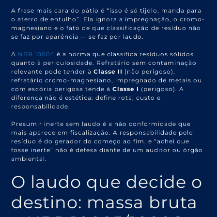
A frase mais cara do pátio é “isso é só tijolo, manda para
o aterro de entulho”. Ela ignora a impregnação, o cromo-
magnesiano e o fato de que classificação de resíduo não
se faz por aparência — se faz por laudo.
A
NBR 10004
é a norma que classifica resíduos sólidos
quanto à periculosidade. Refratário sem contaminação
relevante pode tender à
Classe II
(não perigoso);
refratário cromo-magnesiano, impregnado de metais ou
com escória perigosa tende à
Classe I
(perigoso). A
diferença não é estética: define rota, custo e
responsabilidade.
Presumir inerte sem laudo é a não conformidade que
mais aparece em fiscalização. A responsabilidade pelo
resíduo é do gerador do começo ao fim, e “achei que
fosse inerte” não é defesa diante de um auditor ou órgão
ambiental.
O laudo que decide o
destino: massa bruta