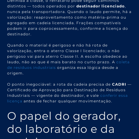
Definida a classe, o refratário pode seguir caminhos
distintos — todos operados por
destinador licenciado
,
nunca pela transportadora. Quando o laudo permite, há a
valorização: reaproveitamento como matéria-prima ou
agregado em cadeia licenciada. Frações compatíveis
podem ir para coprocessamento, conforme a licença do
destinador.
Quando o material é perigoso e não há rota de
valorização, entra o aterro Classe I licenciado; o não
perigoso vai para aterro Classe II. A escolha obedece ao
laudo, não ao que é mais barato no curto prazo. A
coleta
de resíduos industriais
organiza essa lógica desde a
origem.
O ponto inegociável: a rota da cadeia precisa de
CADRI
—
Certificado de Aprovação para Destinação de Resíduos
Industriais — vigente do destinador, e vale
conferir essa
licença
antes de fechar qualquer movimentação.
O papel do gerador,
do laboratório e da