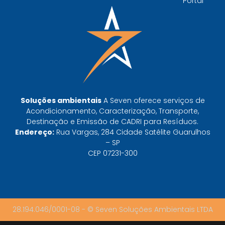
Portal
decisivo para sua organização
TODAS AS
POSTAGENS
Baixa do MTR: por que o manifesto em aberto
derruba a prova de destinação do gerador
Soluções ambientais
A Seven oferece serviços de
Leia mais »
Acondicionamento, Caracterização, Transporte,
Destinação e Emissão de CADRI para Resíduos.
Endereço:
Rua Vargas, 284 Cidade Satélite Guarulhos
CTF do IBAMA emitido não libera destinação:
– SP
o que ele prova e o que não prova
CEP 07231-300
Leia mais »
FISPQ não classifica resíduo — mas é onde a
classificação começa
28.194.046/0001-08 - © Seven Soluções Ambientais LTDA
Leia mais »