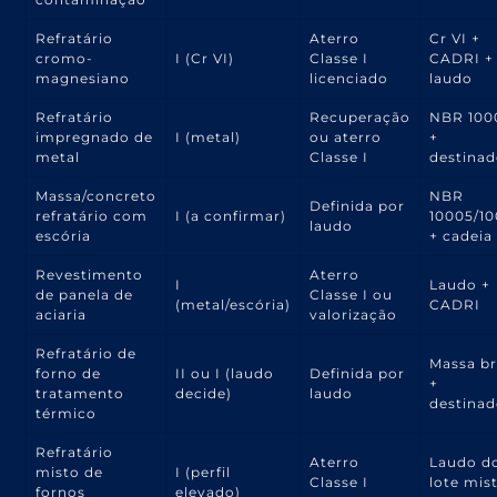
Refratário
Aterro
Cr VI +
cromo-
I (Cr VI)
Classe I
CADRI +
magnesiano
licenciado
laudo
Refratário
Recuperação
NBR 100
impregnado de
I (metal)
ou aterro
+
metal
Classe I
destinad
Massa/concreto
NBR
Definida por
refratário com
I (a confirmar)
10005/1
laudo
escória
+ cadeia
Revestimento
Aterro
I
Laudo +
de panela de
Classe I ou
(metal/escória)
CADRI
aciaria
valorização
Refratário de
Massa b
forno de
II ou I (laudo
Definida por
+
tratamento
decide)
laudo
destinad
térmico
Refratário
Aterro
Laudo d
misto de
I (perfil
Classe I
lote mis
fornos
elevado)