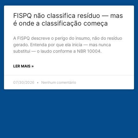
FISPQ não classifica resíduo — mas
é onde a classificação começa
A FISPQ descreve o perigo do insumo, não do resíduo
gerado. Entenda por que ela inicia — mas nunca
substitui — o laudo conforme a NBR 10004.
LER MAIS »
07/30/2026
Nenhum comentário