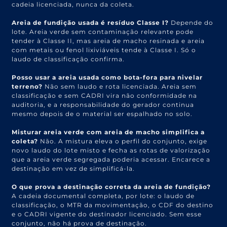
cadeia licenciada, nunca da coleta.
Areia de fundição usada é resíduo Classe I?
Depende do
lote. Areia verde sem contaminação relevante pode
tender à Classe II, mas areia de macho resinada e areia
com metais ou fenol lixiviáveis tende à Classe I. Só o
laudo de classificação confirma.
Posso usar a areia usada como bota-fora para nivelar
terreno?
Não sem laudo e rota licenciada. Areia sem
classificação e sem CADRI vira não conformidade na
auditoria, e a responsabilidade do gerador continua
mesmo depois de o material ser espalhado no solo.
Misturar areia verde com areia de macho simplifica a
coleta?
Não. A mistura eleva o perfil do conjunto, exige
novo laudo do lote misto e fecha as rotas de valorização
que a areia verde segregada poderia acessar. Encarece a
destinação em vez de simplificá-la.
O que prova a destinação correta da areia de fundição?
A cadeia documental completa, por lote: o laudo de
classificação, o MTR da movimentação, o CDF do destino
e o CADRI vigente do destinador licenciado. Sem esse
conjunto, não há prova de destinação.