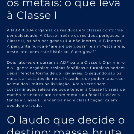
os metais: o que leva
à Classe I
A NBR 10004 organiza os resíduos em classes conforme
periculosidade. A Classe I reúne os resíduos perigosos; a
Classe II, os não perigosos (II A não inertes, II B inertes).
A pergunta nunca é “areia é perigosa?”, e sim “esta areia,
deste lote, com este histórico, é perigosa?”.
Dois fatores empurram a ADF para a Classe I. O primeiro
é o ligante orgânico: resinas fenólicas e furânicas podem
deixar fenol e formaldeído lixiviáveis. O segundo são os
metais arrastados do metal vazado, que podem aparecer
acima dos limites na lixiviação. Areia verde sem
contaminação relevante pode tender à Classe II; areia de
macho resinada e areia com metais ou fenol lixiviáveis
tende à Classe I. Tendência não é classificação: quem
decide é o laudo.
O laudo que decide o
destino: massa bruta