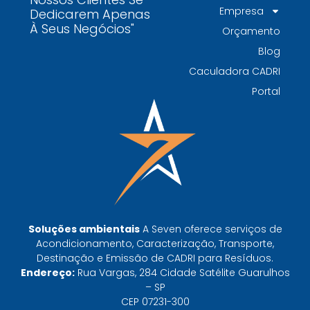
Por que contratar uma empresa de gestão de
Empresa
Dedicarem Apenas
resíduos classe I é fundamental para sua
À Seus Negócios"
Orçamento
indústria
Blog
Por que escolher uma empresa de
Caculadora CADRI
gerenciamento de resíduos especializada é
Portal
decisivo para sua organização
TODAS AS
POSTAGENS
Baixa do MTR: por que o manifesto em aberto
derruba a prova de destinação do gerador
Soluções ambientais
A Seven oferece serviços de
Leia mais »
Acondicionamento, Caracterização, Transporte,
Destinação e Emissão de CADRI para Resíduos.
Endereço:
Rua Vargas, 284 Cidade Satélite Guarulhos
CTF do IBAMA emitido não libera destinação:
– SP
o que ele prova e o que não prova
CEP 07231-300
Leia mais »