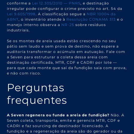
conforme a
Lei 12.305/2010 — PNRS
, e destinação
irregular pode configurar o crime previsto no art. 54 da
Lei 9.605/1998
. A classificação segue a
NBR 10004 da
ABNT
, o inventário atende à
Resolução CONAMA 313
e o
manejo interno observa a
NR-25
sobre resíduos
industriais.
Se os montes de areia usada estão crescendo no seu
pátio sem laudo e sem prova de destino, não espere a
auditoria transformar o acúmulo em autuação. Fale com
a Seven para estruturar a coleta dessa areia com
destinação certificada, MTR, CDF e CADRI por lote —
para que cada monte que sai da fundição saia com prova,
e não com risco.
Perguntas
frequentes
A Seven regenera ou funde a areia de fundição?
Não. A
Seven coleta, transporta, emite e gerencia MTR, CDF e
CADRI e faz sourcing de destinador licenciado. A
fundição e a regeneração da areia são do gerador ou da