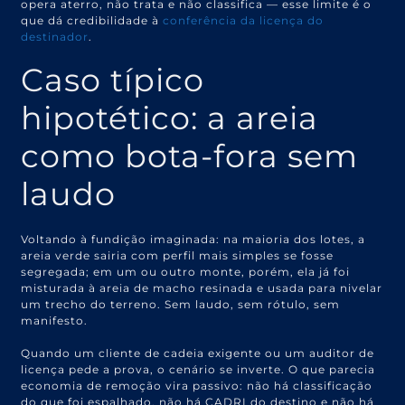
opera aterro, não trata e não classifica — esse limite é o
que dá credibilidade à
conferência da licença do
destinador
.
Caso típico
hipotético: a areia
como bota-fora sem
laudo
Voltando à fundição imaginada: na maioria dos lotes, a
areia verde sairia com perfil mais simples se fosse
segregada; em um ou outro monte, porém, ela já foi
misturada à areia de macho resinada e usada para nivelar
um trecho do terreno. Sem laudo, sem rótulo, sem
manifesto.
Quando um cliente de cadeia exigente ou um auditor de
licença pede a prova, o cenário se inverte. O que parecia
economia de remoção vira passivo: não há classificação
do que foi espalhado, não há CADRI do destino e não há