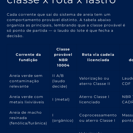
Cada corrente que sai do sistema de areia tem um
comportamento provável distinto. A tabela abaixo
organiza as principais, lembrando que a classe provável é
só ponto de partida — o laudo do lote é que fecha a
decisão.
Classe
Corrente da
provável
Rota via cadeia
fundição
NBR
licenciada
d
10004
Areia verde sem
II A/B
Valorização ou
Laud
contaminação
(laudo
aterro Classe II
CDF
relevante
decide)
Areia verde com
Aterro Classe I
NBR 
I (metal)
metais lixiviáveis
licenciado
CADR
Areia de macho
I
Coprocessamento
Mass
resinada
(orgânico)
ou aterro Classe I
ponto
(fenólica/furânica)