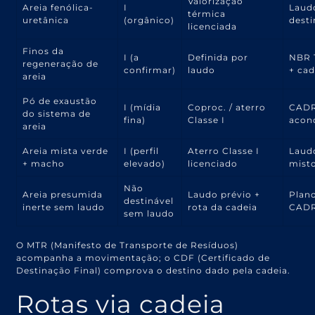
Valorização
Areia fenólica-
I
Laud
térmica
uretânica
(orgânico)
dest
licenciada
Finos da
I (a
Definida por
NBR 
regeneração de
confirmar)
laudo
+ cad
areia
Pó de exaustão
I (mídia
Coproc. / aterro
CADR
do sistema de
fina)
Classe I
acon
areia
Areia mista verde
I (perfil
Aterro Classe I
Laud
+ macho
elevado)
licenciado
mist
Não
Areia presumida
Laudo prévio +
Plano
destinável
inerte sem laudo
rota da cadeia
CAD
sem laudo
O MTR (Manifesto de Transporte de Resíduos)
acompanha a movimentação; o CDF (Certificado de
Destinação Final) comprova o destino dado pela cadeia.
Rotas via cadeia