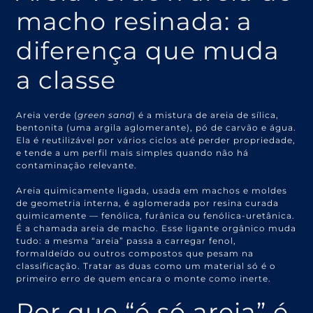
macho resinada: a
diferença que muda
a classe
Areia verde (
green sand
) é a mistura de areia de sílica,
bentonita (uma argila aglomerante), pó de carvão e água.
Ela é reutilizável por vários ciclos até perder propriedade,
e tende a um perfil mais simples quando não há
contaminação relevante.
Areia quimicamente ligada, usada em machos e moldes
de geometria interna, é aglomerada por resina curada
quimicamente — fenólica, furânica ou fenólica-uretânica.
É a chamada areia de macho. Esse ligante orgânico muda
tudo: a mesma “areia” passa a carregar fenol,
formaldeído ou outros compostos que pesam na
classificação. Tratar as duas como um material só é o
primeiro erro de quem encara o monte como inerte.
Por que “é só areia” é