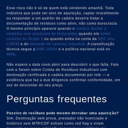
Esse risco não é só de quem está vendendo amanhã. Toda
indústria que pode ser alvo de aquisição, captar investimento
ou responder a um auditor de cadeia deveria tratar a
documentação de resíduos como ativo, não como burocracia.
O mesmo princípio aparece quando o
resíduo decide a
medalha num scorecard de fornecedor
, quando ele
emite
carbono no Scope 3
ou quando entra na conta da
NDC pós-
COP30
e do
mercado de carbono industrial
. A classificação
técnica segue a
NBR 10004
e a política nacional está no
MMA
.
Não espere o data room abrir para descobrir o que falta. Fale
com a Seven sobre Coleta de Resíduos Industriais com
destinação certificada e cadeia documental por lote — a
evidência que faz a due diligence confirmar conformidade, em
vez de descontar do seu preço.
Perguntas frequentes
Passivo de resíduos pode mesmo derrubar uma aquisição?
Sim. Destinação sem prova, prestador não licenciado e
histórico sem MTR/CDF entram como red flag e viram