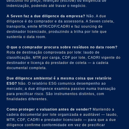
desconto no preço, retenção (escrow) ou exigência de
indenização, podendo até travar o negócio.
A Seven faz a due diligence da empresa?
Não. A due
diligence é do comprador e da assessoria. A Seven coleta,
transporta, emite MTR/CDF/CADRI e faz sourcing de
destinador licenciado, produzindo a trilha por lote que
sustenta o data room.
O que o comprador procura sobre resíduos no data room?
Rota de destinação comprovada por lote: laudo de
classificação, MTR por carga, CDF por lote, CADRI vigente do
destinador e licença do prestador de coleta — a cadeia
documental completa.
Due diligence ambiental é a mesma coisa que relatório
ESG?
Não. O relatório ESG comunica desempenho ao
mercado; a due diligence examina passivo numa transação
para precificar risco. São instrumentos distintos, com
finalidades diferentes.
Como proteger o valuation antes de vender?
Mantendo a
cadeia documental por lote organizada e auditável — laudo,
MTR, CDF, CADRI e prestador licenciado — para que a due
diligence confirme conformidade em vez de precificar