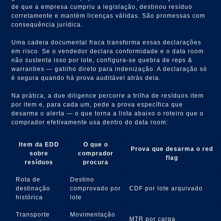
de que a empresa cumpriu a legislação, destinou resíduo
corretamente e mantém licenças válidas. São promessas com
consequência jurídica.
Uma cadeia documental fraca transforma essas declarações
em risco. Se o vendedor declara conformidade e o data room
não sustenta isso por lote, configura-se quebra de reps &
warranties — gatilho direto para indenização. A declaração só
é segura quando há prova auditável atrás dela.
Na prática, a due diligence percorre a trilha de resíduos item
por item e, para cada um, pede a prova específica que
desarma o alerta — o que torna a lista abaixo o roteiro que o
comprador efetivamente usa dentro do data room:
Item da EDD
O que o
Prova que desarma o red
sobre
comprador
flag
resíduos
procura
Rota de
Destino
destinação
comprovado por
CDF por lote arquivado
histórica
lote
Transporte
Movimentação
MTR por carga