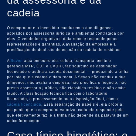
cadeia
O comprador e o investidor conduzem a due diligence,
apoiados por assessoria jurídica e ambiental contratada por
eles. O vendedor organiza o data room e responde pelas
representações e garantias. A avaliação da empresa e a
precificação do deal são deles, não da cadeia de resíduos.
A
Seven
atua em outro elo: coleta, transporta, emite e
gerencia MTR, CDF e CADRI, faz sourcing de destinador
licenciado e audita a cadeia documental — produzindo a trilha
por lote que sustenta o data room. A Seven não conduz a due
diligence, não avalia a empresa, não precifica o negócio, não
presta assessoria jurídica, não classifica resíduo e não emite
laudo. A classificação técnica fica com o laboratório
licenciado; o processamento ou a disposição final, com a
cadeia licenciada
. Essa separação de papéis é, ela própria,
um ponto que o comprador valoriza: cada elo responde pelo
que efetivamente faz, e a trilha não depende da palavra de um
único fornecedor.
Caso típico hipotético: o