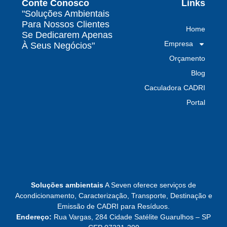
Conte Conosco
Links
Por que contratar uma empresa de gestão de
"Soluções Ambientais
resíduos classe I é fundamental para sua
Para Nossos Clientes
Home
indústria
Se Dedicarem Apenas
Empresa
À Seus Negócios"
Por que escolher uma empresa de
Orçamento
gerenciamento de resíduos especializada é
decisivo para sua organização
Blog
Caculadora CADRI
TODAS AS
Portal
POSTAGENS
Baixa do MTR: por que o manifesto em aberto
derruba a prova de destinação do gerador
Leia mais »
Soluções ambientais
A Seven oferece serviços de
Acondicionamento, Caracterização, Transporte, Destinação e
Emissão de CADRI para Resíduos.
CTF do IBAMA emitido não libera destinação:
Endereço:
Rua Vargas, 284 Cidade Satélite Guarulhos – SP
o que ele prova e o que não prova