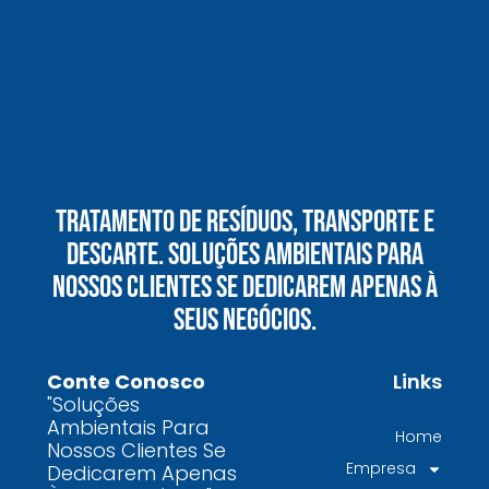
ambientais
O mercado de gestão de resíduos no Brasil
está vivendo uma verdadeira revolução
silenciosa.
Enquanto muitas empresas ainda enxergam os
resíduos como problema, uma empresa de
gestão de resíduos industriais especializada
vê oportunidades bilionárias esperando para
Tratamento De Resíduos, Transporte E
serem exploradas.
Descarte. Soluções Ambientais Para
O que uma empresa de gestão de resíduos
Nossos Clientes Se Dedicarem Apenas À
químicos precisa fazer para garantir segurança
Seus Negócios.
e conformidade legal no Brasil
Como uma empresa de gestão de resíduos
Conte Conosco
Links
contaminados protege o meio ambiente e
"Soluções
garante conformidade legal no Brasil
Ambientais Para
Home
Nossos Clientes Se
Por que contratar uma empresa de gestão de
Empresa
Dedicarem Apenas
resíduos classe I é fundamental para sua