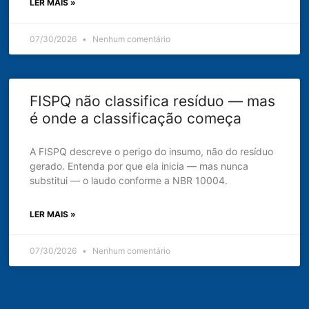
LER MAIS »
07/30/2026
Nenhum comentário
FISPQ não classifica resíduo — mas
é onde a classificação começa
A FISPQ descreve o perigo do insumo, não do resíduo
gerado. Entenda por que ela inicia — mas nunca
substitui — o laudo conforme a NBR 10004.
LER MAIS »
07/30/2026
Nenhum comentário