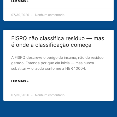
LER MAIS »
07/30/2026
Nenhum comentário
FISPQ não classifica resíduo — mas
é onde a classificação começa
A FISPQ descreve o perigo do insumo, não do resíduo
gerado. Entenda por que ela inicia — mas nunca
substitui — o laudo conforme a NBR 10004.
LER MAIS »
07/30/2026
Nenhum comentário