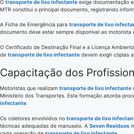
O
transporte de lixo infectante
exige documentação es
MTR constitui o principal documento, registrando infor
A Ficha de Emergência para
transporte de lixo infecta
documento deve estar sempre disponível ao motorista 
O Certificado de Destinação Final e a Licença Ambien
de
transporte de lixo infectante
devem exigir cópias 
Capacitação dos Profissio
Motoristas que realizam
transporte de lixo infectante
n
Ministério dos Transportes. Esta formação aborda proc
infectante
.
Os coletores envolvidos no
transporte de lixo infectan
técnicas adequadas de manuseio. A
Seven Resíduos
m
cada operação de
transporte de lixo infectante
.