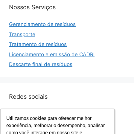
Nossos Serviços
Gerenciamento de resíduos
Transporte
Tratamento de resíduos
Licenciamento e emissão de CADRI
Descarte final de resíduos
Redes sociais
Facebook.com/sevenresiduos
Utilizamos cookies para oferecer melhor
Utilizamos cookies para oferecer melhor
Instagram.com/sevenresiduos
experiência, melhorar o desempenho, analisar
experiência, melhorar o desempenho, analisar
YouTube.com/sevenresiduos
como você interage em nosso site e
como você interage em nosso site e