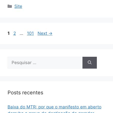
Site
1
2
…
101
Next
→
Posts recentes
Baixa do MTR: por que o manifesto em aberto