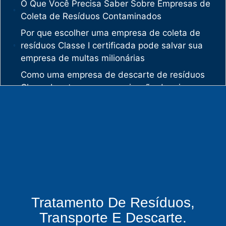
O Que Você Precisa Saber Sobre Empresas de
Coleta de Resíduos Contaminados
Por que escolher uma empresa de coleta de
resíduos Classe I certificada pode salvar sua
empresa de multas milionárias
Como uma empresa de descarte de resíduos
Classe I protege sua organização de crimes
ambientais
O mercado de gestão de resíduos no Brasil
está vivendo uma verdadeira revolução
silenciosa.
Enquanto muitas empresas ainda enxergam os
resíduos como problema, uma empresa de
gestão de resíduos industriais especializada
vê oportunidades bilionárias esperando para
Tratamento De Resíduos,
serem exploradas.
Transporte E Descarte.
O que uma empresa de gestão de resíduos