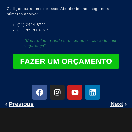
Ou ligue para um de nossos Atendentes nos seguintes
números abaixo:
(11) 2614-8761
(11) 95197-0077
“Nada é tão urgente que não possa ser feito com
segurança”
FAZER UM ORÇAMENTO
Previous
Next