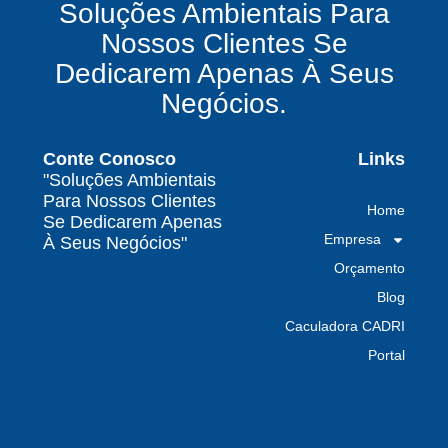
Soluções Ambientais Para
químicos precisa fazer para garantir segurança
Nossos Clientes Se
e conformidade legal no Brasil
Dedicarem Apenas À Seus
Como uma empresa de gestão de resíduos
Negócios.
contaminados protege o meio ambiente e
garante conformidade legal no Brasil
Conte Conosco
Links
Por que contratar uma empresa de gestão de
"Soluções Ambientais
resíduos classe I é fundamental para sua
Para Nossos Clientes
Home
indústria
Se Dedicarem Apenas
Empresa
À Seus Negócios"
Por que escolher uma empresa de
Orçamento
gerenciamento de resíduos especializada é
decisivo para sua organização
Blog
Caculadora CADRI
TODAS AS
Portal
POSTAGENS