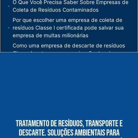
O Que Você Precisa Saber Sobre Empresas de
Coleta de Resíduos Contaminados
Por que escolher uma empresa de coleta de
resíduos Classe I certificada pode salvar sua
empresa de multas milionárias
Como uma empresa de descarte de resíduos
Classe I protege sua organização de crimes
ambientais
O mercado de gestão de resíduos no Brasil
está vivendo uma verdadeira revolução
silenciosa.
Enquanto muitas empresas ainda enxergam os
resíduos como problema, uma empresa de
gestão de resíduos industriais especializada
vê oportunidades bilionárias esperando para
Tratamento De Resíduos, Transporte E
serem exploradas.
Descarte. Soluções Ambientais Para
O que uma empresa de gestão de resíduos