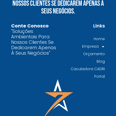
Nossos Clientes Se Dedicarem Apenas À
químicos precisa fazer para garantir segurança
Seus Negócios.
e conformidade legal no Brasil
Como uma empresa de gestão de resíduos
Conte Conosco
Links
contaminados protege o meio ambiente e
"Soluções
garante conformidade legal no Brasil
Ambientais Para
Home
Nossos Clientes Se
Por que contratar uma empresa de gestão de
Empresa
Dedicarem Apenas
resíduos classe I é fundamental para sua
À Seus Negócios"
Orçamento
indústria
Blog
Por que escolher uma empresa de
Caculadora CADRI
gerenciamento de resíduos especializada é
Portal
decisivo para sua organização
TODAS AS
POSTAGENS