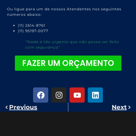
Ou ligue para um de nossos Atendentes nos seguintes
números abaixo:
(11) 2614-8761
(11) 95197-0077
“Nada é tão urgente que não possa ser feito
com segurança”
FAZER UM ORÇAMENTO
Previous
Next