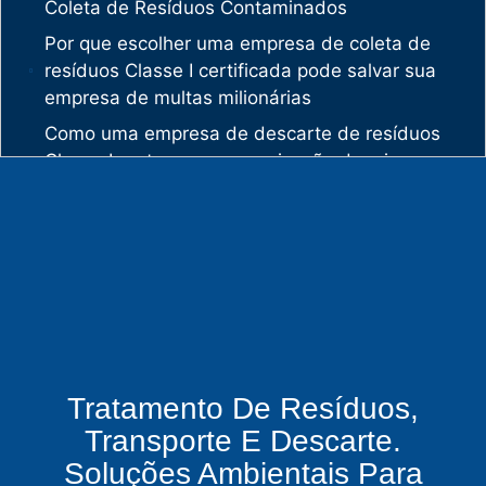
Coleta de Resíduos Contaminados
Por que escolher uma empresa de coleta de
resíduos Classe I certificada pode salvar sua
empresa de multas milionárias
Como uma empresa de descarte de resíduos
Classe I protege sua organização de crimes
ambientais
O mercado de gestão de resíduos no Brasil
está vivendo uma verdadeira revolução
silenciosa.
Enquanto muitas empresas ainda enxergam os
resíduos como problema, uma empresa de
gestão de resíduos industriais especializada
vê oportunidades bilionárias esperando para
Tratamento De Resíduos,
serem exploradas.
Transporte E Descarte.
O que uma empresa de gestão de resíduos
Soluções Ambientais Para
químicos precisa fazer para garantir segurança