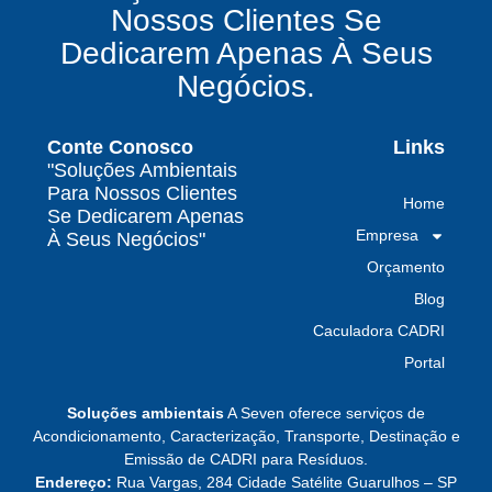
Nossos Clientes Se
e conformidade legal no Brasil
Dedicarem Apenas À Seus
Como uma empresa de gestão de resíduos
Negócios.
contaminados protege o meio ambiente e
garante conformidade legal no Brasil
Conte Conosco
Links
Por que contratar uma empresa de gestão de
"Soluções Ambientais
resíduos classe I é fundamental para sua
Para Nossos Clientes
Home
indústria
Se Dedicarem Apenas
Empresa
À Seus Negócios"
Por que escolher uma empresa de
Orçamento
gerenciamento de resíduos especializada é
decisivo para sua organização
Blog
Caculadora CADRI
TODAS AS
Portal
POSTAGENS
Soluções ambientais
A Seven oferece serviços de
Acondicionamento, Caracterização, Transporte, Destinação e
Emissão de CADRI para Resíduos.
Baixa do MTR: por que o manifesto em aberto
Endereço:
Rua Vargas, 284 Cidade Satélite Guarulhos – SP