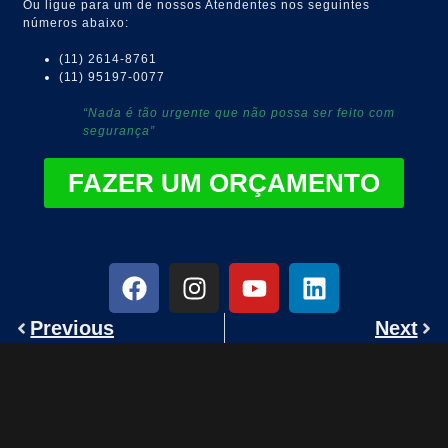
Ou ligue para um de nossos Atendentes nos seguintes
números abaixo:
(11) 2614-8761
(11) 95197-0077
“Nada é tão urgente que não possa ser feito com
segurança”
FAZER UM ORÇAMENTO
Previous
Next