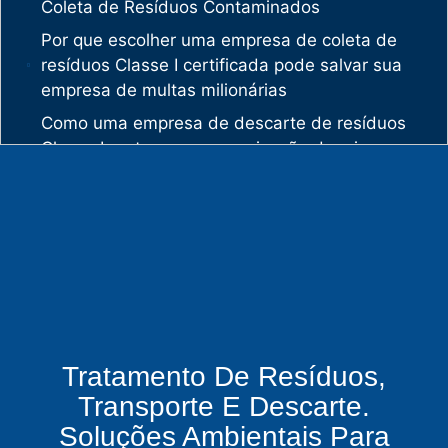
Coleta de Resíduos Contaminados
Por que escolher uma empresa de coleta de
resíduos Classe I certificada pode salvar sua
empresa de multas milionárias
Como uma empresa de descarte de resíduos
Classe I protege sua organização de crimes
ambientais
O mercado de gestão de resíduos no Brasil
está vivendo uma verdadeira revolução
silenciosa.
Enquanto muitas empresas ainda enxergam os
resíduos como problema, uma empresa de
gestão de resíduos industriais especializada
vê oportunidades bilionárias esperando para
Tratamento De Resíduos,
serem exploradas.
Transporte E Descarte.
O que uma empresa de gestão de resíduos
Soluções Ambientais Para
químicos precisa fazer para garantir segurança