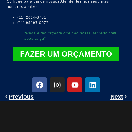
Ou ligue para um de nossos Atendentes nos seguintes
números abaixo:
(11) 2614-8761
(11) 95197-0077
“Nada é tão urgente que não possa ser feito com
segurança”
FAZER UM ORÇAMENTO
Previous
Next