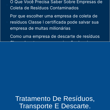
O Que Você Precisa Saber Sobre Empresas de
Coleta de Resíduos Contaminados
Por que escolher uma empresa de coleta de
resíduos Classe I certificada pode salvar sua
empresa de multas milionárias
Como uma empresa de descarte de resíduos
Classe I protege sua organização de crimes
ambientais
O mercado de gestão de resíduos no Brasil
está vivendo uma verdadeira revolução
silenciosa.
Enquanto muitas empresas ainda enxergam os
resíduos como problema, uma empresa de
gestão de resíduos industriais especializada
vê oportunidades bilionárias esperando para
Tratamento De Resíduos,
serem exploradas.
Transporte E Descarte.
O que uma empresa de gestão de resíduos