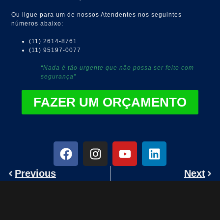
Ou ligue para um de nossos Atendentes nos seguintes
números abaixo:
(11) 2614-8761
(11) 95197-0077
“Nada é tão urgente que não possa ser feito com
segurança”
FAZER UM ORÇAMENTO
Previous
Next