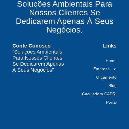
Soluções Ambientais Para
químicos precisa fazer para garantir segurança
Nossos Clientes Se
e conformidade legal no Brasil
Dedicarem Apenas À Seus
Como uma empresa de gestão de resíduos
Negócios.
contaminados protege o meio ambiente e
garante conformidade legal no Brasil
Conte Conosco
Links
Por que contratar uma empresa de gestão de
"Soluções Ambientais
resíduos classe I é fundamental para sua
Para Nossos Clientes
Home
indústria
Se Dedicarem Apenas
Empresa
À Seus Negócios"
Por que escolher uma empresa de
Orçamento
gerenciamento de resíduos especializada é
decisivo para sua organização
Blog
Caculadora CADRI
TODAS AS
Portal
POSTAGENS