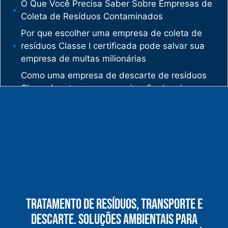
O Que Você Precisa Saber Sobre Empresas de
Coleta de Resíduos Contaminados
Por que escolher uma empresa de coleta de
resíduos Classe I certificada pode salvar sua
empresa de multas milionárias
Como uma empresa de descarte de resíduos
Classe I protege sua organização de crimes
ambientais
O mercado de gestão de resíduos no Brasil
está vivendo uma verdadeira revolução
silenciosa.
Enquanto muitas empresas ainda enxergam os
resíduos como problema, uma empresa de
gestão de resíduos industriais especializada
vê oportunidades bilionárias esperando para
Tratamento De Resíduos, Transporte E
serem exploradas.
Descarte. Soluções Ambientais Para
O que uma empresa de gestão de resíduos