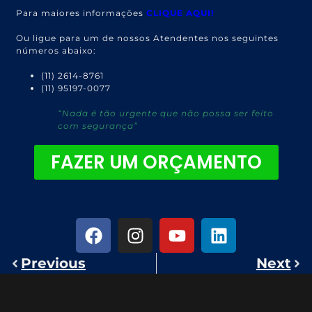
Para maiores informações
CLIQUE AQUI!
Ou ligue para um de nossos Atendentes nos seguintes
números abaixo:
(11) 2614-8761
(11) 95197-0077
“Nada é tão urgente que não possa ser feito
com segurança”
FAZER UM ORÇAMENTO
Previous
Next