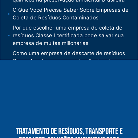
O Que Você Precisa Saber Sobre Empresas de
Coleta de Resíduos Contaminados
Por que escolher uma empresa de coleta de
resíduos Classe I certificada pode salvar sua
empresa de multas milionárias
Como uma empresa de descarte de resíduos
Classe I protege sua organização de crimes
ambientais
O mercado de gestão de resíduos no Brasil
está vivendo uma verdadeira revolução
silenciosa.
Enquanto muitas empresas ainda enxergam os
resíduos como problema, uma empresa de
gestão de resíduos industriais especializada
vê oportunidades bilionárias esperando para
Tratamento De Resíduos, Transporte E
serem exploradas.