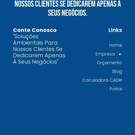
Nossos Clientes Se Dedicarem Apenas À
químicos precisa fazer para garantir segurança
Seus Negócios.
e conformidade legal no Brasil
Como uma empresa de gestão de resíduos
Conte Conosco
Links
contaminados protege o meio ambiente e
"Soluções
garante conformidade legal no Brasil
Ambientais Para
Home
Nossos Clientes Se
Por que contratar uma empresa de gestão de
Empresa
Dedicarem Apenas
resíduos classe I é fundamental para sua
À Seus Negócios"
Orçamento
indústria
Blog
Por que escolher uma empresa de
Caculadora CADRI
gerenciamento de resíduos especializada é
Portal
decisivo para sua organização
TODAS AS
POSTAGENS