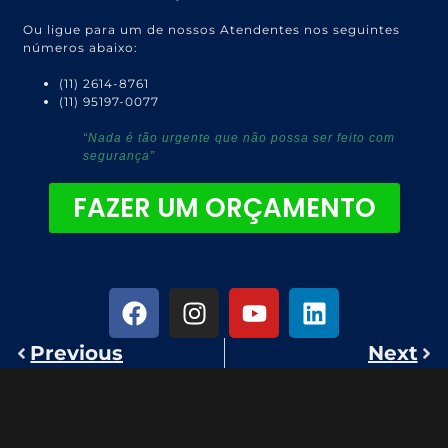
Ou ligue para um de nossos Atendentes nos seguintes
números abaixo:
(11) 2614-8761
(11) 95197-0077
“Nada é tão urgente que não possa ser feito com
segurança”
FAZER UM ORÇAMENTO
Previous
Next