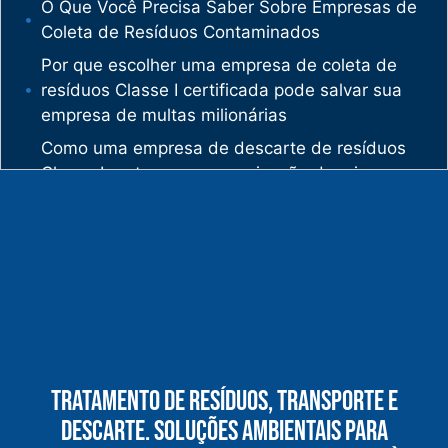
O Que Você Precisa Saber Sobre Empresas de
Coleta de Resíduos Contaminados
Por que escolher uma empresa de coleta de
resíduos Classe I certificada pode salvar sua
empresa de multas milionárias
Como uma empresa de descarte de resíduos
Classe I protege sua organização de crimes
ambientais
O mercado de gestão de resíduos no Brasil
está vivendo uma verdadeira revolução
silenciosa.
Enquanto muitas empresas ainda enxergam os
resíduos como problema, uma empresa de
gestão de resíduos industriais especializada
vê oportunidades bilionárias esperando para
Tratamento De Resíduos, Transporte E
serem exploradas.
Descarte. Soluções Ambientais Para
O que uma empresa de gestão de resíduos