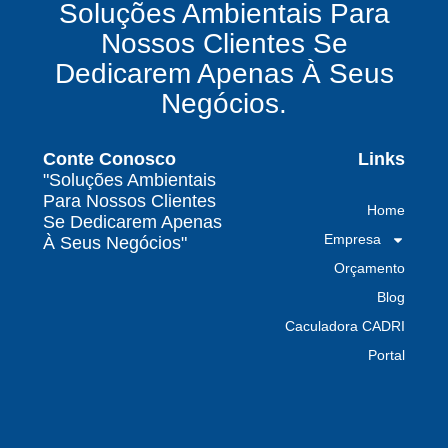
Soluções Ambientais Para
químicos precisa fazer para garantir segurança
Nossos Clientes Se
e conformidade legal no Brasil
Dedicarem Apenas À Seus
Como uma empresa de gestão de resíduos
Negócios.
contaminados protege o meio ambiente e
garante conformidade legal no Brasil
Conte Conosco
Links
Por que contratar uma empresa de gestão de
"Soluções Ambientais
resíduos classe I é fundamental para sua
Para Nossos Clientes
Home
indústria
Se Dedicarem Apenas
Empresa
À Seus Negócios"
Por que escolher uma empresa de
Orçamento
gerenciamento de resíduos especializada é
decisivo para sua organização
Blog
Caculadora CADRI
TODAS AS
Portal
POSTAGENS