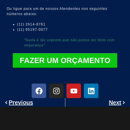
Ou ligue para um de nossos Atendentes nos seguintes
números abaixo:
(11) 2614-8761
(11) 95197-0077
“Nada é tão urgente que não possa ser feito com
segurança”
FAZER UM ORÇAMENTO
Previous
Next