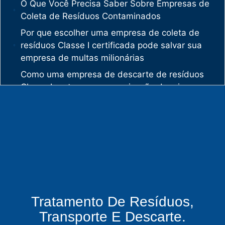
O Que Você Precisa Saber Sobre Empresas de
Coleta de Resíduos Contaminados
Por que escolher uma empresa de coleta de
resíduos Classe I certificada pode salvar sua
empresa de multas milionárias
Como uma empresa de descarte de resíduos
Classe I protege sua organização de crimes
ambientais
O mercado de gestão de resíduos no Brasil
está vivendo uma verdadeira revolução
silenciosa.
Enquanto muitas empresas ainda enxergam os
resíduos como problema, uma empresa de
gestão de resíduos industriais especializada
vê oportunidades bilionárias esperando para
Tratamento De Resíduos,
serem exploradas.
Transporte E Descarte.
O que uma empresa de gestão de resíduos