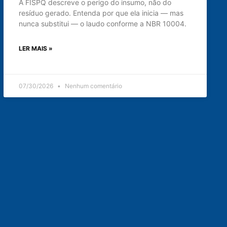
A FISPQ descreve o perigo do insumo, não do
resíduo gerado. Entenda por que ela inicia — mas
nunca substitui — o laudo conforme a NBR 10004.
LER MAIS »
07/30/2026
Nenhum comentário