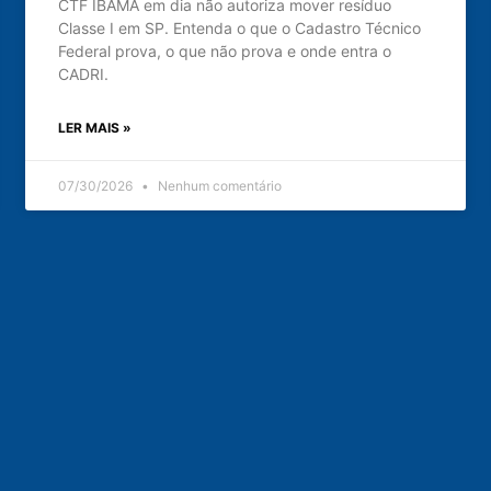
CTF IBAMA em dia não autoriza mover resíduo
Classe I em SP. Entenda o que o Cadastro Técnico
Federal prova, o que não prova e onde entra o
CADRI.
LER MAIS »
07/30/2026
Nenhum comentário