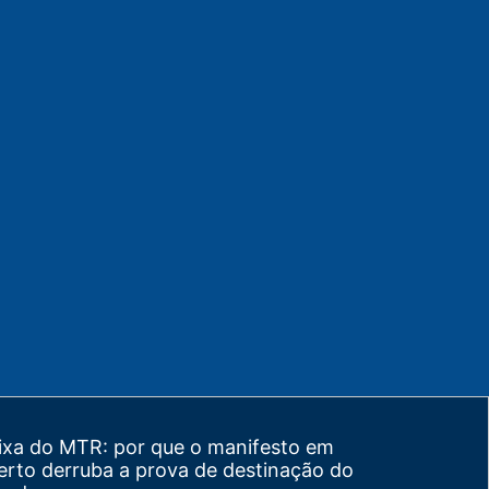
ixa do MTR: por que o manifesto em
erto derruba a prova de destinação do