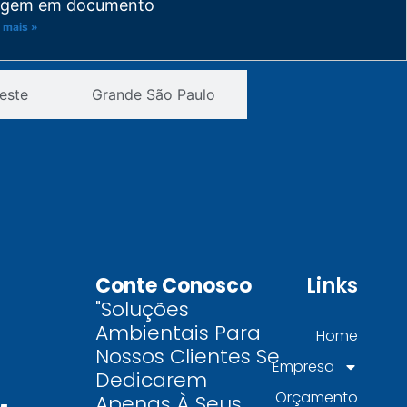
igem em documento
 mais »
visão de PGRS: trocou de matéria-
este
Grande São Paulo
ima ou de processo? Seu plano venceu
tes do prazo
 mais »
novação de licença de operação
TESB: a ordem certa de resolver as
ndências de resíduo
 mais »
Conte Conosco
Links
gunda via de CDF: como recuperar a
"Soluções
ova documental que a auditoria pediu
Ambientais Para
Home
 mais »
Nossos Clientes Se
Empresa
Dedicarem
ocar empresa de coleta de resíduos
Orçamento
Apenas À Seus