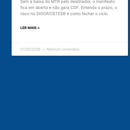
Sem a baixa do MTR pelo destinador, o manifesto
fica em aberto e não gera CDF. Entenda o prazo, o
risco no SIGOR/CETESB e como fechar o ciclo.
LER MAIS »
07/30/2026
Nenhum comentário