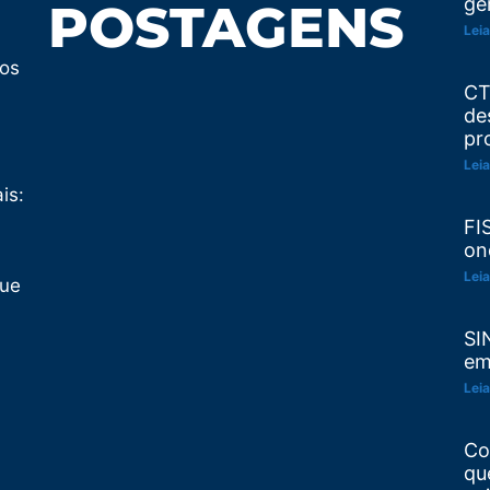
ge
POSTAGENS
Leia
tos
CT
de
pr
Leia
is:
FI
on
Leia
Que
SI
em
Leia
Co
qu