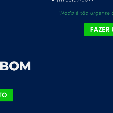
(11) 95197-0077
“Nada é tão urgente 
FAZER
 BOM
TO