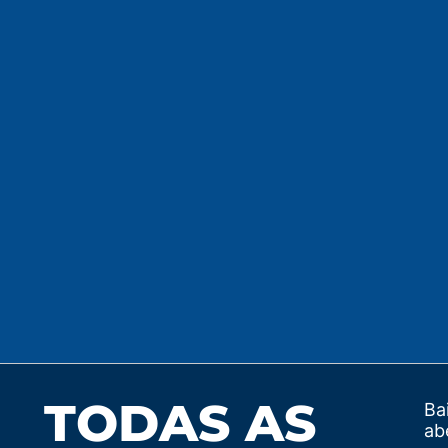
TODAS AS
Ba
ab