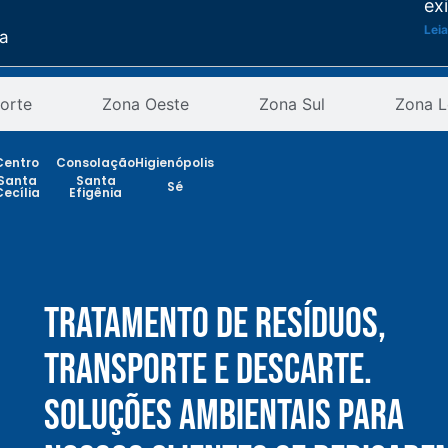
ex
Leia
ta
Re
as
orte
Zona Oeste
Zona Sul
Zona L
pr
an
ção
Leia
Centro
Consolação
Higienópolis
Santa
Santa
Sé
Cecília
Efigênia
Re
CE
pe
Leia
Tratamento De Resíduos,
Se
pr
Transporte E Descarte.
des
Leia
Soluções Ambientais Para
Tr