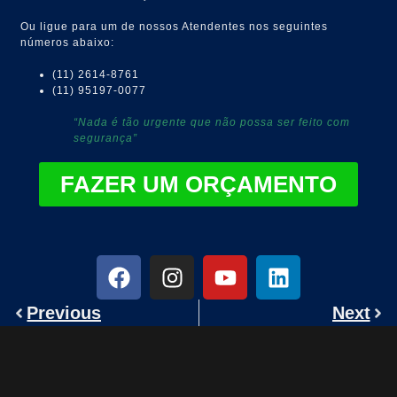
Ou ligue para um de nossos Atendentes nos seguintes
números abaixo:
(11) 2614-8761
(11) 95197-0077
“Nada é tão urgente que não possa ser feito com
segurança”
FAZER UM ORÇAMENTO
Previous
Next