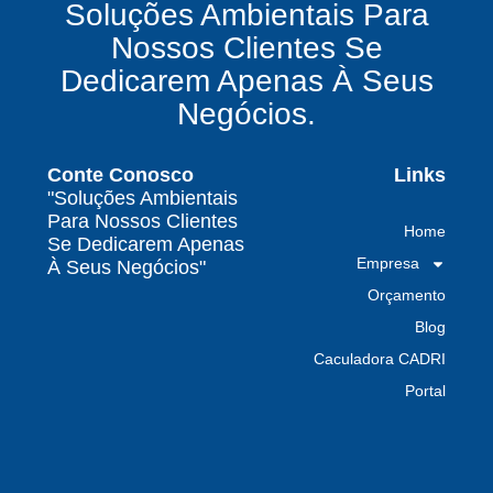
Soluções Ambientais Para
químicos precisa fazer para garantir segurança
Nossos Clientes Se
e conformidade legal no Brasil
Dedicarem Apenas À Seus
Como uma empresa de gestão de resíduos
Negócios.
contaminados protege o meio ambiente e
garante conformidade legal no Brasil
Conte Conosco
Links
Por que contratar uma empresa de gestão de
"Soluções Ambientais
resíduos classe I é fundamental para sua
Para Nossos Clientes
Home
indústria
Se Dedicarem Apenas
Empresa
À Seus Negócios"
Por que escolher uma empresa de
Orçamento
gerenciamento de resíduos especializada é
decisivo para sua organização
Blog
Caculadora CADRI
TODAS AS
Portal
POSTAGENS