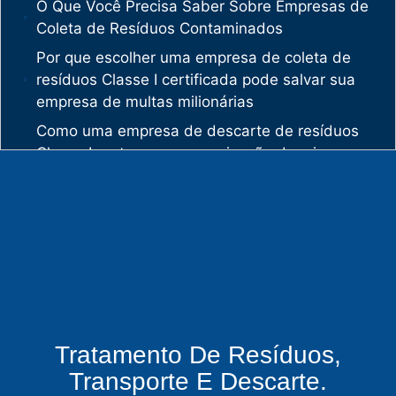
O Que Você Precisa Saber Sobre Empresas de
Coleta de Resíduos Contaminados
Por que escolher uma empresa de coleta de
resíduos Classe I certificada pode salvar sua
empresa de multas milionárias
Como uma empresa de descarte de resíduos
Classe I protege sua organização de crimes
ambientais
O mercado de gestão de resíduos no Brasil
está vivendo uma verdadeira revolução
silenciosa.
Enquanto muitas empresas ainda enxergam os
resíduos como problema, uma empresa de
gestão de resíduos industriais especializada
vê oportunidades bilionárias esperando para
Tratamento De Resíduos,
serem exploradas.
Transporte E Descarte.
O que uma empresa de gestão de resíduos