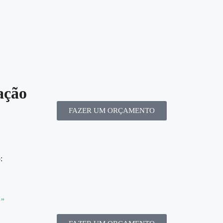
ação
FAZER UM ORÇAMENTO
:
a”