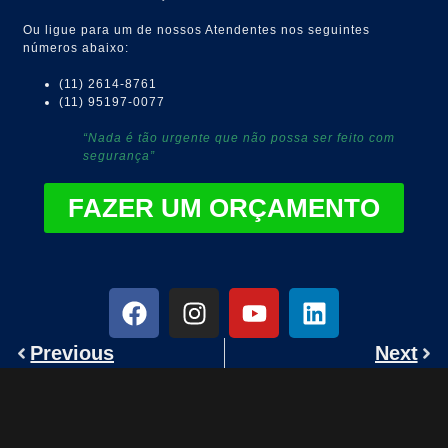
Ou ligue para um de nossos Atendentes nos seguintes
números abaixo:
(11) 2614-8761
(11) 95197-0077
“Nada é tão urgente que não possa ser feito com
segurança”
FAZER UM ORÇAMENTO
Previous
Next