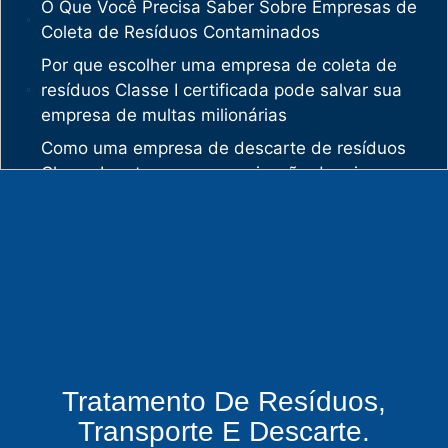
O Que Você Precisa Saber Sobre Empresas de
Coleta de Resíduos Contaminados
Por que escolher uma empresa de coleta de
resíduos Classe I certificada pode salvar sua
empresa de multas milionárias
Como uma empresa de descarte de resíduos
Classe I protege sua organização de crimes
ambientais
O mercado de gestão de resíduos no Brasil
está vivendo uma verdadeira revolução
silenciosa.
Enquanto muitas empresas ainda enxergam os
resíduos como problema, uma empresa de
gestão de resíduos industriais especializada
vê oportunidades bilionárias esperando para
Tratamento De Resíduos,
serem exploradas.
Transporte E Descarte.
O que uma empresa de gestão de resíduos