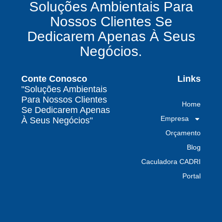
Soluções Ambientais Para
químicos precisa fazer para garantir segurança
Nossos Clientes Se
e conformidade legal no Brasil
Dedicarem Apenas À Seus
Como uma empresa de gestão de resíduos
Negócios.
contaminados protege o meio ambiente e
garante conformidade legal no Brasil
Conte Conosco
Links
Por que contratar uma empresa de gestão de
"Soluções Ambientais
resíduos classe I é fundamental para sua
Para Nossos Clientes
Home
indústria
Se Dedicarem Apenas
Empresa
À Seus Negócios"
Por que escolher uma empresa de
Orçamento
gerenciamento de resíduos especializada é
decisivo para sua organização
Blog
Caculadora CADRI
TODAS AS
Portal
POSTAGENS