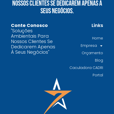
Nossos Clientes Se Dedicarem Apenas À
químicos precisa fazer para garantir segurança
Seus Negócios.
e conformidade legal no Brasil
Como uma empresa de gestão de resíduos
Conte Conosco
Links
contaminados protege o meio ambiente e
"Soluções
garante conformidade legal no Brasil
Ambientais Para
Home
Nossos Clientes Se
Por que contratar uma empresa de gestão de
Empresa
Dedicarem Apenas
resíduos classe I é fundamental para sua
À Seus Negócios"
Orçamento
indústria
Blog
Por que escolher uma empresa de
Caculadora CADRI
gerenciamento de resíduos especializada é
Portal
decisivo para sua organização
TODAS AS
POSTAGENS