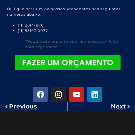
Ou ligue para um de nossos Atendentes nos seguintes
números abaixo:
(11) 2614-8761
(11) 95197-0077
“Nada é tão urgente que não possa ser feito
com segurança”
FAZER UM ORÇAMENTO
Previous
Next