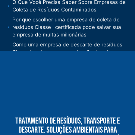
O Que Você Precisa Saber Sobre Empresas de
Coleta de Resíduos Contaminados
Por que escolher uma empresa de coleta de
resíduos Classe I certificada pode salvar sua
empresa de multas milionárias
Como uma empresa de descarte de resíduos
Classe I protege sua organização de crimes
ambientais
O mercado de gestão de resíduos no Brasil
está vivendo uma verdadeira revolução
silenciosa.
Enquanto muitas empresas ainda enxergam os
resíduos como problema, uma empresa de
gestão de resíduos industriais especializada
vê oportunidades bilionárias esperando para
Tratamento De Resíduos, Transporte E
serem exploradas.
Descarte. Soluções Ambientais Para
O que uma empresa de gestão de resíduos