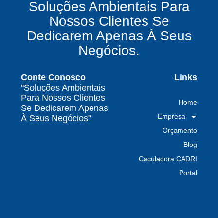
Soluções Ambientais Para
químicos precisa fazer para garantir segurança
Nossos Clientes Se
e conformidade legal no Brasil
Dedicarem Apenas À Seus
Como uma empresa de gestão de resíduos
Negócios.
contaminados protege o meio ambiente e
garante conformidade legal no Brasil
Conte Conosco
Links
Por que contratar uma empresa de gestão de
"Soluções Ambientais
resíduos classe I é fundamental para sua
Para Nossos Clientes
Home
indústria
Se Dedicarem Apenas
Empresa
À Seus Negócios"
Por que escolher uma empresa de
Orçamento
gerenciamento de resíduos especializada é
decisivo para sua organização
Blog
Caculadora CADRI
TODAS AS
Portal
POSTAGENS