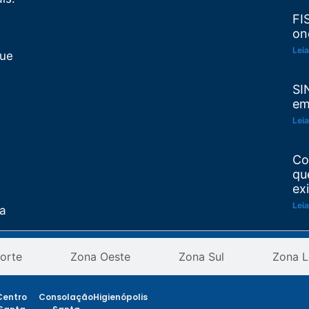
FI
on
Leia
Que
SI
em
Leia
Co
qu
ex
Leia
ta
Re
as
orte
Zona Oeste
Zona Sul
Zona L
pr
an
ção
Leia
Centro
Consolação
Higienópolis