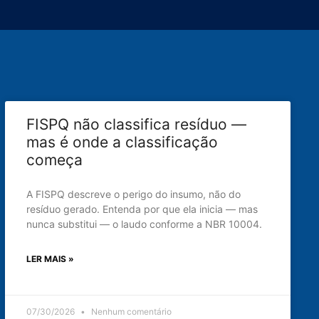
FISPQ não classifica resíduo —
mas é onde a classificação
começa
A FISPQ descreve o perigo do insumo, não do
resíduo gerado. Entenda por que ela inicia — mas
nunca substitui — o laudo conforme a NBR 10004.
LER MAIS »
07/30/2026
Nenhum comentário