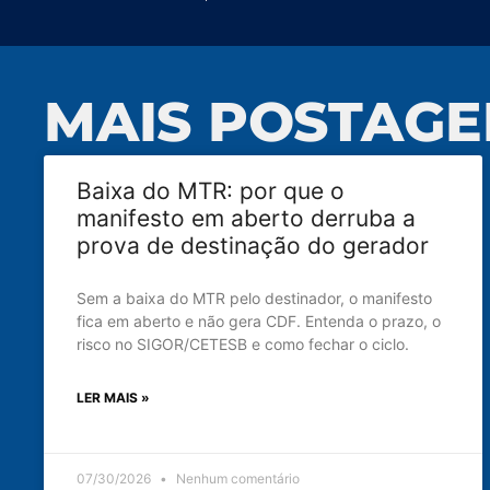
MAIS POSTAGE
Baixa do MTR: por que o
manifesto em aberto derruba a
prova de destinação do gerador
Sem a baixa do MTR pelo destinador, o manifesto
fica em aberto e não gera CDF. Entenda o prazo, o
risco no SIGOR/CETESB e como fechar o ciclo.
LER MAIS »
07/30/2026
Nenhum comentário