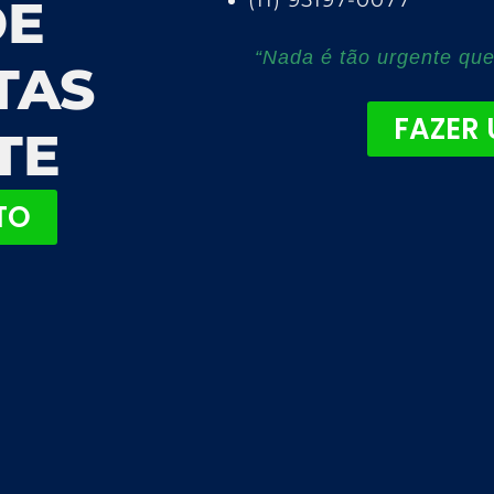
(11) 95197-0077
DE
“Nada é tão urgente que
TAS
FAZER
TE
TO