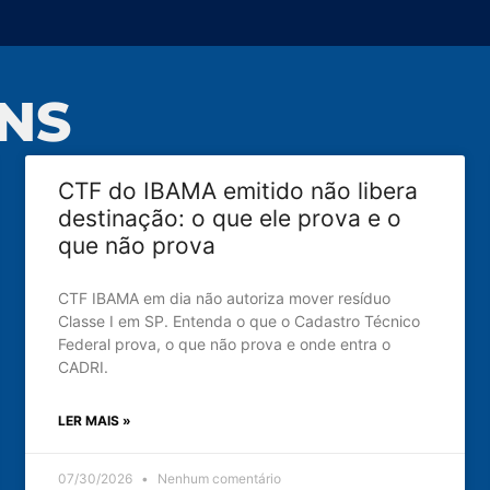
NS
CTF do IBAMA emitido não libera
destinação: o que ele prova e o
que não prova
CTF IBAMA em dia não autoriza mover resíduo
Classe I em SP. Entenda o que o Cadastro Técnico
Federal prova, o que não prova e onde entra o
CADRI.
LER MAIS »
07/30/2026
Nenhum comentário