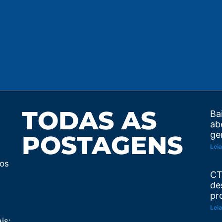
TODAS AS
Ba
ab
ge
POSTAGENS
Leia
tos
CT
de
pr
Leia
is: