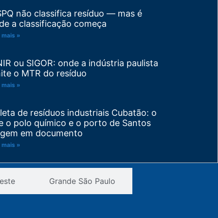
SPQ não classifica resíduo — mas é
de a classificação começa
 mais »
NIR ou SIGOR: onde a indústria paulista
ite o MTR do resíduo
 mais »
leta de resíduos industriais Cubatão: o
e o polo químico e o porto de Santos
igem em documento
 mais »
visão de PGRS: trocou de matéria-
este
Grande São Paulo
ima ou de processo? Seu plano venceu
tes do prazo
 mais »