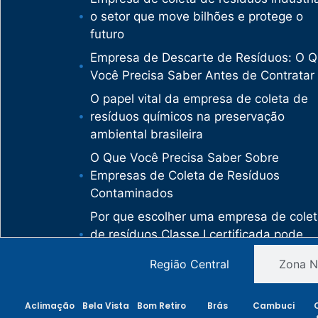
o setor que move bilhões e protege o
futuro
Empresa de Descarte de Resíduos: O 
Você Precisa Saber Antes de Contratar
O papel vital da empresa de coleta de
resíduos químicos na preservação
ambiental brasileira
O Que Você Precisa Saber Sobre
Empresas de Coleta de Resíduos
Contaminados
Por que escolher uma empresa de cole
de resíduos Classe I certificada pode
salvar sua empresa de multas milionári
Região Central
Zona N
Como uma empresa de descarte de
resíduos Classe I protege sua organiza
Aclimação
Bela Vista
Bom Retiro
Brás
Cambuci
de crimes ambientais