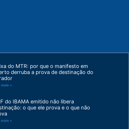
ixa do MTR: por que o manifesto em
erto derruba a prova de destinação do
rador
 mais »
F do IBAMA emitido não libera
stinação: o que ele prova e o que não
ova
 mais »