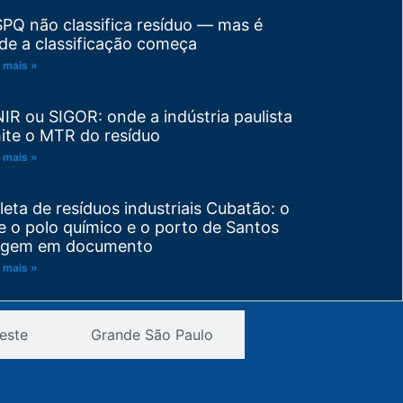
SPQ não classifica resíduo — mas é
de a classificação começa
 mais »
NIR ou SIGOR: onde a indústria paulista
ite o MTR do resíduo
 mais »
leta de resíduos industriais Cubatão: o
e o polo químico e o porto de Santos
igem em documento
 mais »
visão de PGRS: trocou de matéria-
este
Grande São Paulo
ima ou de processo? Seu plano venceu
tes do prazo
 mais »