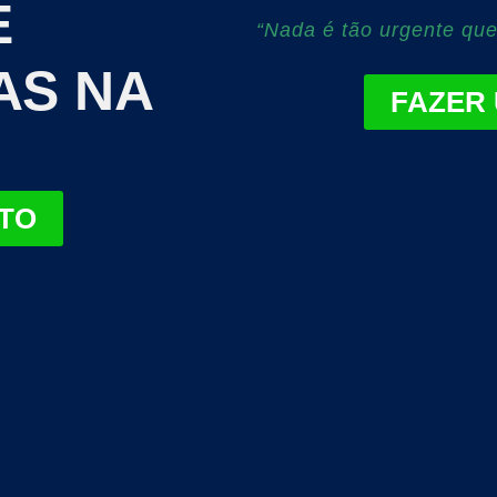
E
“Nada é tão urgente que
AS NA
FAZER
TO