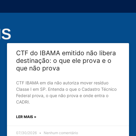
NS
CTF do IBAMA emitido não libera
destinação: o que ele prova e o
que não prova
CTF IBAMA em dia não autoriza mover resíduo
Classe I em SP. Entenda o que o Cadastro Técnico
Federal prova, o que não prova e onde entra o
CADRI.
LER MAIS »
07/30/2026
Nenhum comentário