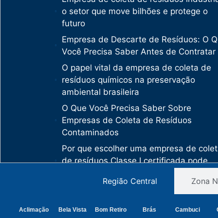
o setor que move bilhões e protege o
futuro
Empresa de Descarte de Resíduos: O 
Você Precisa Saber Antes de Contratar
O papel vital da empresa de coleta de
resíduos químicos na preservação
ambiental brasileira
O Que Você Precisa Saber Sobre
Empresas de Coleta de Resíduos
Contaminados
Por que escolher uma empresa de cole
de resíduos Classe I certificada pode
salvar sua empresa de multas milionári
Região Central
Zona N
Como uma empresa de descarte de
resíduos Classe I protege sua organiza
Aclimação
Bela Vista
Bom Retiro
Brás
Cambuci
de crimes ambientais