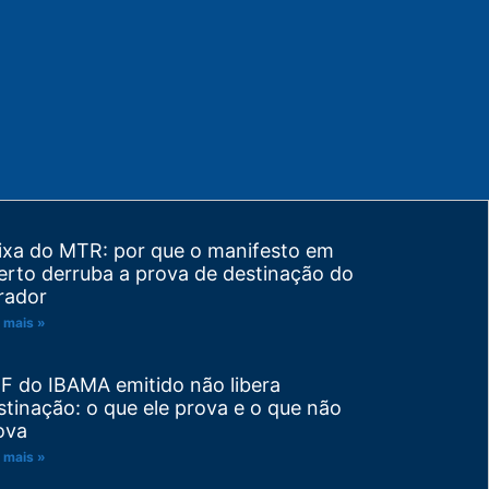
ixa do MTR: por que o manifesto em
erto derruba a prova de destinação do
rador
 mais »
F do IBAMA emitido não libera
stinação: o que ele prova e o que não
ova
 mais »