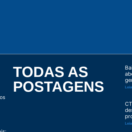
TODAS AS
Ba
ab
ge
POSTAGENS
Leia
tos
CT
de
pr
Leia
is: