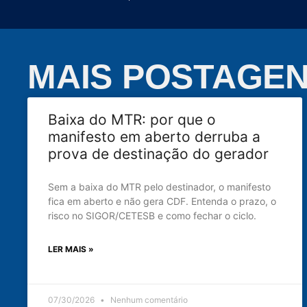
MAIS POSTAGE
Baixa do MTR: por que o
manifesto em aberto derruba a
prova de destinação do gerador
Sem a baixa do MTR pelo destinador, o manifesto
fica em aberto e não gera CDF. Entenda o prazo, o
risco no SIGOR/CETESB e como fechar o ciclo.
LER MAIS »
07/30/2026
Nenhum comentário