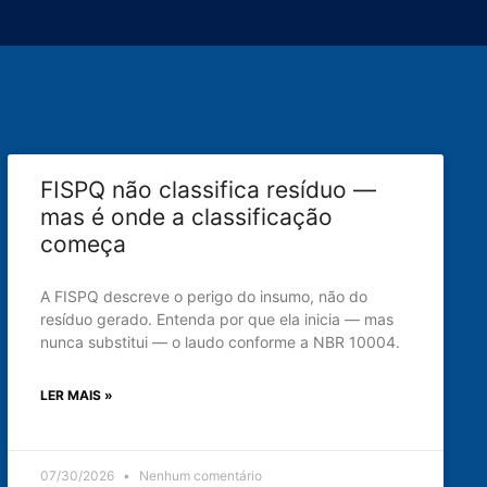
FISPQ não classifica resíduo —
mas é onde a classificação
começa
A FISPQ descreve o perigo do insumo, não do
resíduo gerado. Entenda por que ela inicia — mas
nunca substitui — o laudo conforme a NBR 10004.
LER MAIS »
07/30/2026
Nenhum comentário