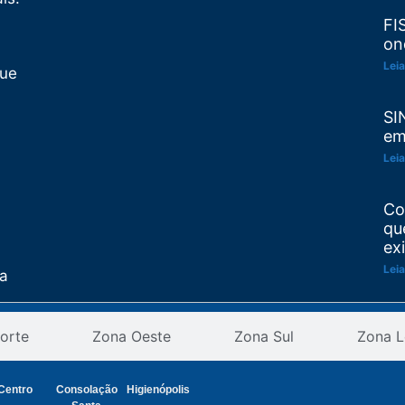
FI
on
Leia
Que
SI
em
Leia
Co
qu
ex
Leia
ta
Re
as
orte
Zona Oeste
Zona Sul
Zona L
pr
an
ção
Leia
Centro
Consolação
Higienópolis